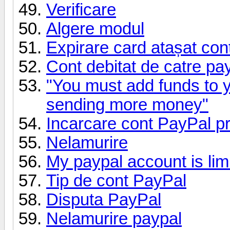
Verificare
Algere modul
Expirare card atașat con
Cont debitat de catre pay
"You must add funds to 
sending more money"
Incarcare cont PayPal p
Nelamurire
My paypal account is lim
Tip de cont PayPal
Disputa PayPal
Nelamurire paypal