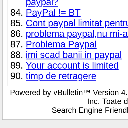
paypal?
PayPal != BT
Cont paypal limitat pentr
problema paypal,nu mi-au
Problema Paypal
imi scad banii in paypal
Your account is limited
timp de retragere
Powered by vBulletin™ Version 4.2
Inc. Toate d
Search Engine Frien