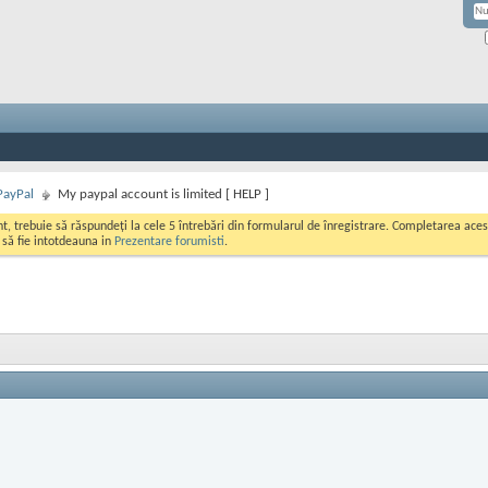
PayPal
My paypal account is limited [ HELP ]
ont, trebuie să răspundeți la cele 5 întrebări din formularul de înregistrare. Completarea a
i să fie intotdeauna in
Prezentare forumisti
.