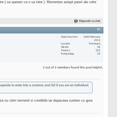
tre ( sa speram ca o sa intre ). Momentan astept pareri ale celor
Răspunde cu citat
#5
Data înscrierii
26th February
2012
Locaţie
Timisoara
Vârstă
36
Posturi
222
Putere Rep
29
2 out of 2 members found this post helpful.
capacity to enter into a contract; and (iii) if you are an individual,
 sa nu citim termenii si conditiile iar dupaceea suntem cu gura