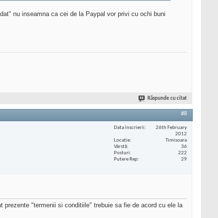
udat" nu inseamna ca cei de la Paypal vor privi cu ochi buni
Răspunde cu citat
#8
Data înscrierii
26th February
2012
Locaţie
Timisoara
Vârstă
36
Posturi
222
Putere Rep
29
t prezente "termenii si conditiile" trebuie sa fie de acord cu ele la