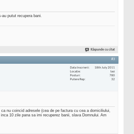
 s-au putut recupera bani.
Răspunde cu citat
#3
Data înscrierii
18th July 2011
Locaţie
Iasi
Posturi
780
Putere Rep
32
 ca nu coincid adresele (cea de pe factura cu cea a domiciliului,
nca 10 zile pana sa imi recuperez banii, slava Domnului. Am