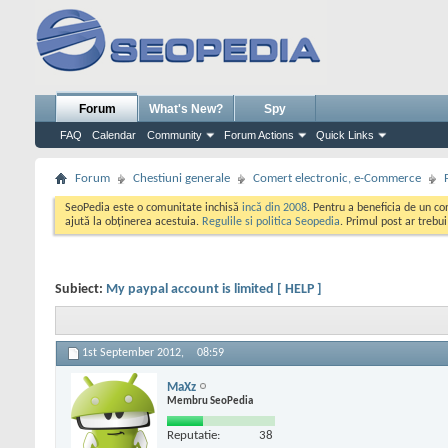
Forum
What's New?
Spy
FAQ
Calendar
Community
Forum Actions
Quick Links
Forum
Chestiuni generale
Comert electronic, e-Commerce
SeoPedia este o comunitate inchisă
incă din 2008
. Pentru a beneficia de un c
ajută la obținerea acestuia.
Regulile si politica Seopedia
. Primul post ar trebu
Subiect:
My paypal account is limited [ HELP ]
1st September 2012,
08:59
MaXz
Membru SeoPedia
Reputatie:
38