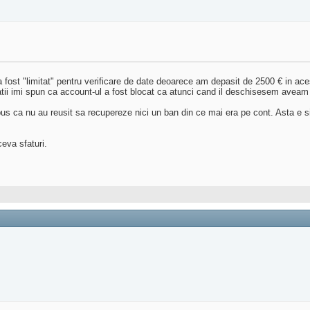
fost "limitat" pentru verificare de date deoarece am depasit de 2500 € in aces
ii imi spun ca account-ul a fost blocat ca atunci cand il deschisesem aveam s
pus ca nu au reusit sa recupereze nici un ban din ce mai era pe cont. Asta e
eva sfaturi.