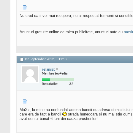
Nu cred ca ii vei mai recupera, nu ai respectat termenii si conditile
Anunturi gratuite online de mica publicitate, anunturi auto cu
masi
1st September 2012,
11:13
relansat
Membru SeoPedia
Reputatie:
32
MaXz, la mine au confundat adresa bancii cu adresa domiciliului me
care era de fapt a bancii
strada hunedoara si nu mai stiu cum) .
avut contul banat 6 luni din cauza prostiei lor!