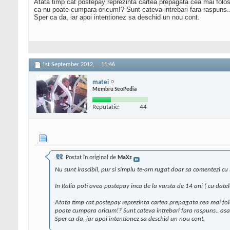
Atata timp cat postepay reprezinta cartea prepagata cea mai folosit
ca nu poate cumpara oricum!? Sunt cateva intrebari fara raspuns..
Sper ca da, iar apoi intentionez sa deschid un nou cont.
1st September 2012,
11:46
matei
Membru SeoPedia
Reputatie:
44
Postat în original de
MaXz
Nu sunt irascibil, pur si simplu te-am rugat doar sa comentezi cu
In Italia poti avea postepay inca de la varsta de 14 ani ( cu date
Atata timp cat postepay reprezinta cartea prepagata cea mai folosi
poate cumpara oricum!? Sunt cateva intrebari fara raspuns.. asa 
Sper ca da, iar apoi intentionez sa deschid un nou cont.