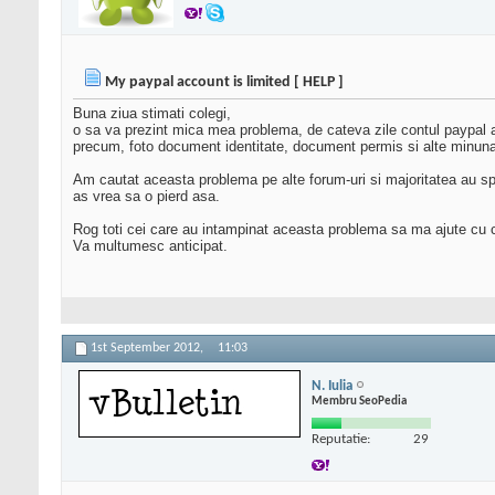
My paypal account is limited [ HELP ]
Buna ziua stimati colegi,
o sa va prezint mica mea problema, de cateva zile contul paypal a 
precum, foto document identitate, document permis si alte minunat
Am cautat aceasta problema pe alte forum-uri si majoritatea au s
as vrea sa o pierd asa.
Rog toti cei care au intampinat aceasta problema sa ma ajute cu c
Va multumesc anticipat.
1st September 2012,
11:03
N. Iulia
Membru SeoPedia
Reputatie:
29