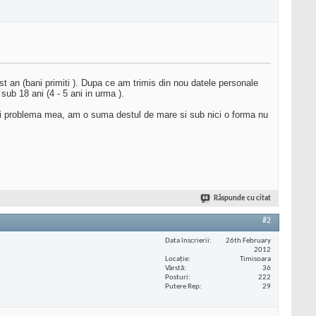
t an (bani primiti ). Dupa ce am trimis din nou datele personale
ub 18 ani (4 - 5 ani in urma ).
 si problema mea, am o suma destul de mare si sub nici o forma nu
Răspunde cu citat
#2
Data înscrierii
26th February
2012
Locaţie
Timisoara
Vârstă
36
Posturi
222
Putere Rep
29