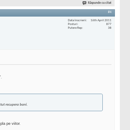
Răspunde cu citat
#4
Data înscrierii
16th April 2011
Posturi
877
Putere Rep
38
".
utut recupera bani.
la pe viitor.