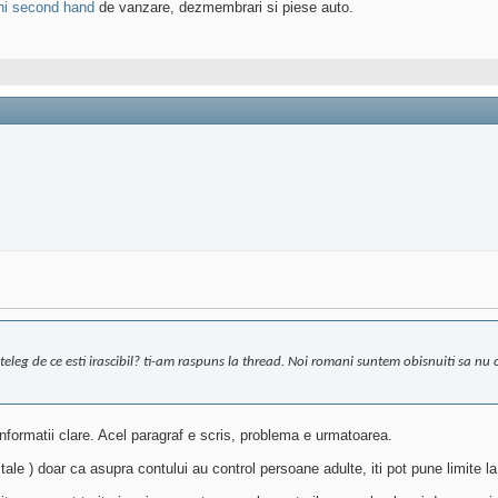
ni second hand
de vanzare, dezmembrari si piese auto.
teleg de ce esti irascibil? ti-am raspuns la thread. Noi romani suntem obisnuiti sa nu
nformatii clare. Acel paragraf e scris, problema e urmatoarea.
e tale ) doar ca asupra contului au control persoane adulte, iti pot pune limite