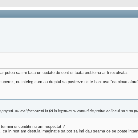
r putea sa imi faca un update de cont si toata problema ar fi rezolvata.
uperez, nu inteleg cum au dreptul sa pastreze niste bani asa "ca ploua afara
le paypal. Au mai fost cazuri la fel in legatura cu conturi de pariuri online si nu s-au p
 termini si conditii nu am respectat ?
 .. ca in rest am destula imaginatie sa pot sa imi dau seama ce se poate intamp