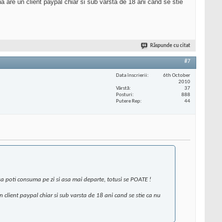
a are un client paypal chiar si sub varsta de 18 ani cand se stie
Răspunde cu citat
#7
Data înscrierii
6th October
2010
Vârstă
37
Posturi
888
Putere Rep
44
 sa poti consuma pe zi si asa mai departe, totusi se POATE !
n client paypal chiar si sub varsta de 18 ani cand se stie ca nu