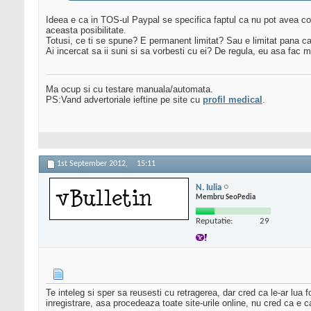
Ideea e ca in TOS-ul Paypal se specifica faptul ca nu pot avea con
aceasta posibilitate.
Totusi, ce ti se spune? E permanent limitat? Sau e limitat pana ca
Ai incercat sa ii suni si sa vorbesti cu ei? De regula, eu asa fac
Ma ocup si cu testare manuala/automata.
PS:Vand advertoriale ieftine pe site cu
profil medical
.
1st September 2012,
15:11
N. Iulia
Membru SeoPedia
Reputatie:
29
Te inteleg si sper sa reusesti cu retragerea, dar cred ca le-ar lua f
inregistrare, asa procedeaza toate site-urile online, nu cred ca 