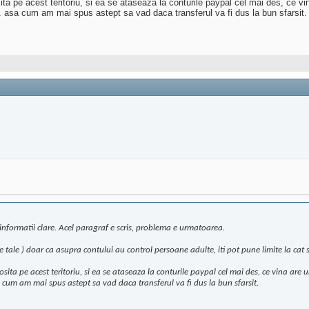
a pe acest teritoriu, si ea se ataseaza la conturile paypal cel mai des, ce vin
 asa cum am mai spus astept sa vad daca transferul va fi dus la bun sfarsit.
 informatii clare. Acel paragraf e scris, problema e urmatoarea.
le tale ) doar ca asupra contului au control persoane adulte, iti pot pune limite la cat
ta pe acest teritoriu, si ea se ataseaza la conturile paypal cel mai des, ce vina are u
cum am mai spus astept sa vad daca transferul va fi dus la bun sfarsit.