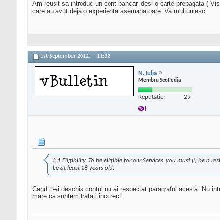
Am reusit sa introduc un cont bancar, desi o carte prepagata ( Visa
care au avut deja o experienta asemanatoare. Va multumesc.
1st September 2012,
11:32
N. Iulia
Membru SeoPedia
Reputatie:
29
2.1 Eligibility. To be eligible for our Services, you must (i) be a r
be at least 18 years old.
Cand ti-ai deschis contul nu ai respectat paragraful acesta. Nu int
mare ca suntem tratati incorect.