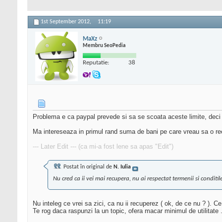
1st September 2012,
11:19
MaXz
Membru SeoPedia
Reputatie:
38
Problema e ca paypal prevede si sa se scoata aceste limite, deci a
Ma intereseaza in primul rand suma de bani pe care vreau sa o rec
--- Later Edit --- (ca mi-a fost lene sa apas "Edit")
Postat în original de
N. Iulia
Nu cred ca ii vei mai recupera, nu ai respectat termenii si conditi
Nu inteleg ce vrei sa zici, ca nu ii recuperez ( ok, de ce nu ? ). Ce
Te rog daca raspunzi la un topic, ofera macar minimul de utilitate