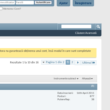
Ajutor
Înregistrare
Memorez Cont?
Căutare Avansată
cestora nu garantează obținerea unui cont, însă modul în care sunt completate
Pagina 1 din 2
1
2
Rezultate 1 la 10 din 16
Ultimul
Instrumente subiect
Afișează
#1
Data înscrierii
16th April 2011
Posturi
877
Putere Rep
38