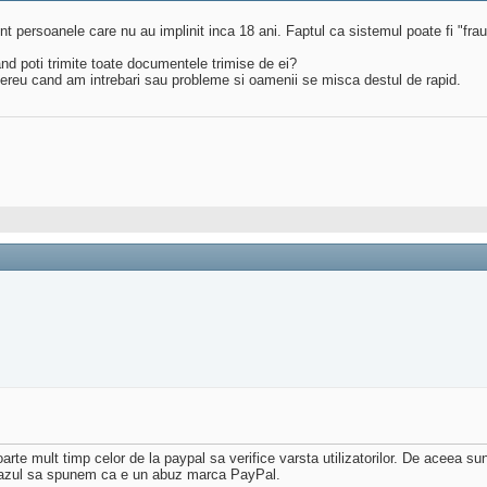
t persoanele care nu au implinit inca 18 ani. Faptul ca sistemul poate fi "fra
nd poti trimite toate documentele trimise de ei?
 mereu cand am intrebari sau probleme si oamenii se misca destul de rapid.
oarte mult timp celor de la paypal sa verifice varsta utilizatorilor. De aceea sun
e cazul sa spunem ca e un abuz marca PayPal.