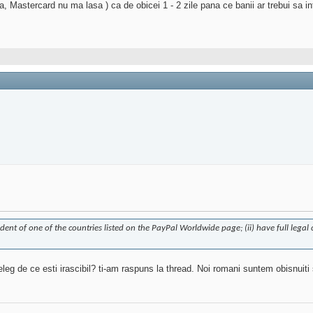
, Mastercard nu ma lasa ) ca de obicei 1 - 2 zile pana ce banii ar trebui sa in
esident of one of the countries listed on the PayPal Worldwide page; (ii) have full legal 
eleg de ce esti irascibil? ti-am raspuns la thread. Noi romani suntem obisnuiti