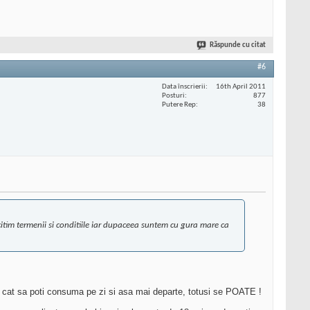
Răspunde cu citat
#6
Data înscrierii
16th April 2011
Posturi
877
Putere Rep
38
 citim termenii si conditiile iar dupaceea suntem cu gura mare ca
 la cat sa poti consuma pe zi si asa mai departe, totusi se POATE !