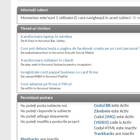
Informații subiect
Momentan este/sunt 1 utilizator(i) care navighează în acest subiect.
(0 m
Thread-uri Similare
transformare laptop în wireless
De N.Paul în forumul Bar, lobby...
Cum pot detasa/muta o pagina de facebook creata pe un cont personal 
De websiteanunturi în forumul Discutii Social Media
Transformare vizitatori in clienti
De alex.web în forumul Subiecte pentru incepatori
inregistrate cont paypal business cu card firma
De razvan4NBA în forumul PayPal
Cont adsense pe firma si PIN-ul
De w00x în forumul Adsense
Permisiuni postare
Nu puteţi
posta subiecte noi.
Codul BB
este
Activ
Nu puteţi
răspunde la subiecte
Zâmbete
este
Activ
Nu puteţi
adăuga ataşamente
Codul
[IMG]
este
Activ
Nu puteţi
modifica posturile proprii
[VIDEO]
code is
Activ
Codul HTML este
Inactiv
Trackbacks
are
Inactiv
Pingbacks
are
Inactiv