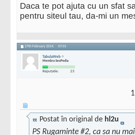
Daca te pot ajuta cu un sfat s
pentru siteul tau, da-mi un me
27th February 2014,
07:01
TabulaWeb
Membru SeoPedia
Reputatie:
23
1
Postat în original de
hl2u
PS Rugaminte #2, ca sa nu mai 