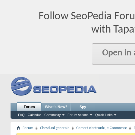
Follow SeoPedia For
with Tapa
Open in
Forum
What's New?
Spy
FAQ
Calendar
Community
Forum Actions
Quick Links
Forum
Chestiuni generale
Comert electronic, e-Commerce