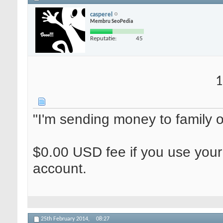
casperel
Membru SeoPedia
Reputatie:
45
1
"I'm sending money to family or
$0.00 USD fee if you use you
account.
25th February 2014,
08:27