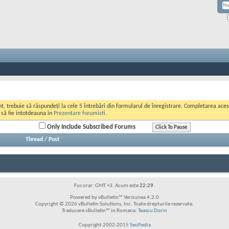
ont, trebuie să răspundeți la cele 5 întrebări din formularul de înregistrare. Completarea a
i să fie intotdeauna in
Prezentare forumisti
.
Only Include Subscribed Forums
Click To Pause
Thread / Post
Fus orar: GMT +3. Acum este
22:29
.
Powered by vBulletin™ Versiunea 4.2.0
Copyright © 2026 vBulletin Solutions, Inc. Toate drepturile rezervate.
Traducere vBulletin™ in Romana:
Teascu Dorin
Copyright 2002-2015
SeoPedia