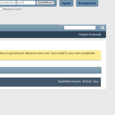
Ajutor
Înregistrare
Memorez Cont?
Căutare Avansată
cestora nu garantează obținerea unui cont, însă modul în care sunt completate
SeoPedia Forum
Arhivă
Sus