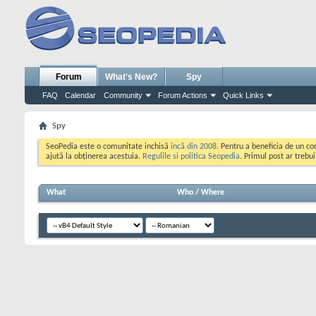
Forum
What's New?
Spy
FAQ
Calendar
Community
Forum Actions
Quick Links
Spy
SeoPedia este o comunitate inchisă
incă din 2008
. Pentru a beneficia de un c
ajută la obținerea acestuia.
Regulile si politica Seopedia
. Primul post ar trebu
What
Who / Where