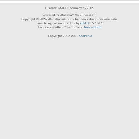
Fus orar: GMT +3. Acum este
22:42
.
Powered by vBulletin™ Versiunea 4.2.0
Copyright © 2026 vBulletin Solutions, Inc. Toate drepturile rezervate.
Search Engine Friendly URLs by
vBSEO
3.5.1 PL1
Traducere vBulletin™ in Romana:
Teascu Dorin
Copyright 2002-2015
SeoPedia