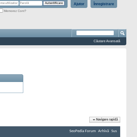
Ajutor
Înregistrare
Memorez Cont?
Căutare Avansată
Navigare rapidă
SeoPedia Forum
Arhivă
Sus