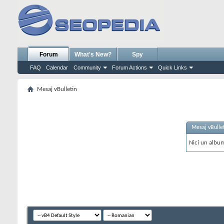
Forum
What's New?
Spy
FAQ
Calendar
Community
Forum Actions
Quick Links
Mesaj vBulletin
Mesaj vBulle
Nici un album