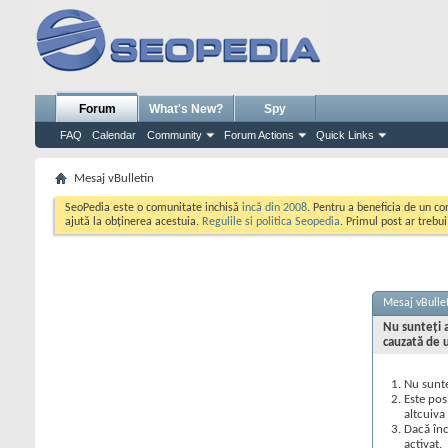
Forum
What's New?
Spy
FAQ
Calendar
Community
Forum Actions
Quick Links
Mesaj vBulletin
SeoPedia este o comunitate inchisă
incă din 2008
. Pentru a beneficia de un c
ajută la obținerea acestuia.
Regulile si politica Seopedia
. Primul post ar trebu
Mesaj vBulle
Nu sunteţi a
cauzată de 
Nu sunte
Este pos
altcuiva
Dacă înc
activat.