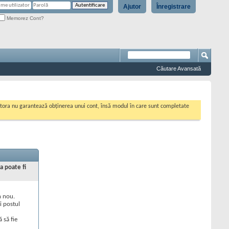
Ajutor
Înregistrare
Memorez Cont?
Căutare Avansată
cestora nu garantează obținerea unui cont, însă modul în care sunt completate
a poate fi
n nou.
i postul
 să fie