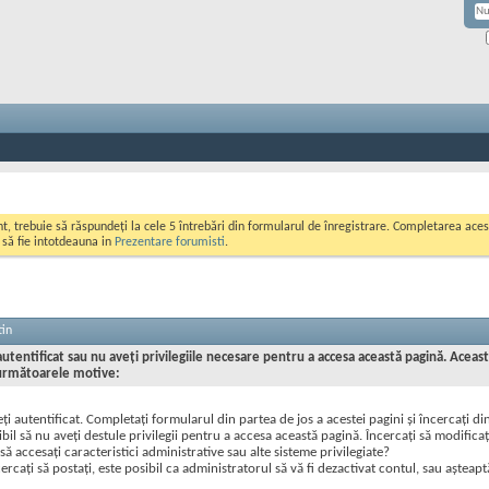
ont, trebuie să răspundeți la cele 5 întrebări din formularul de înregistrare. Completarea a
i să fie intotdeauna in
Prezentare forumisti
.
tin
utentificat sau nu aveţi privilegiile necesare pentru a accesa această pagină. Aceast
următoarele motive:
ţi autentificat. Completaţi formularul din partea de jos a acestei pagini şi încercaţi di
ibil să nu aveţi destule privilegii pentru a accesa această pagină. Încercaţi să modificaţ
 să accesaţi caracteristici administrative sau alte sisteme privilegiate?
ercaţi să postaţi, este posibil ca administratorul să vă fi dezactivat contul, sau aşteaptă