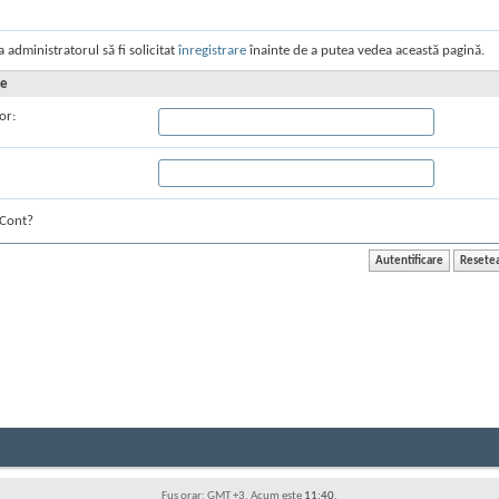
a administratorul să fi solicitat
înregistrare
înainte de a putea vedea această pagină.
re
or:
Cont?
Fus orar: GMT +3. Acum este
11:40
.