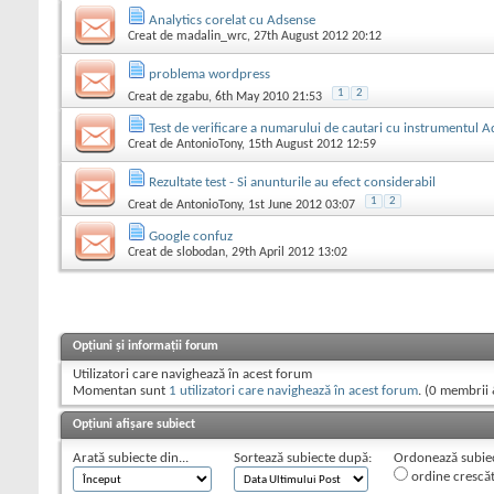
Analytics corelat cu Adsense
Creat de
madalin_wrc
, 27th August 2012 20:12
problema wordpress
1
2
Creat de
zgabu
, 6th May 2010 21:53
Test de verificare a numarului de cautari cu instrumentul
Creat de
AntonioTony
, 15th August 2012 12:59
Rezultate test - Si anunturile au efect considerabil
1
2
Creat de
AntonioTony
, 1st June 2012 03:07
Google confuz
Creat de
slobodan
, 29th April 2012 13:02
Opțiuni și informații forum
Utilizatori care navighează în acest forum
Momentan sunt
1 utilizatori care navighează în acest forum
. (0 membrii 
Opțiuni afișare subiect
Arată subiecte din...
Sortează subiecte după:
Ordonează subiect
ordine crescă