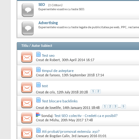
SEO
(1 Cititori)
Experientele voastre cu teste SEO.
Advertising
Experientele voastre cu teste legate de publicitatea pe web, PPC, recla
Titlu
/
Autor Subiect
Test seo
Creat de
Robert
, 30th April 2014 16:17
timpul de asteptare
Creat de
fanseo
, 13th September 2018 17:14
test
1
2
Creat de
cris
, 12th July 2018 20:28
Test blocare backlinks
1
2
3
...
5
Creat de
lovelife
, 14th January 2011 18:48
Sondaj:
Test SEO colectiv - Credeti ca e posibil?
Creat de
Mishu
, 20th May 2017 17:48
Ati probat/promovat extensia .xyz?
Creat de
Bogdan Calin
, 3rd January 2016 01:01