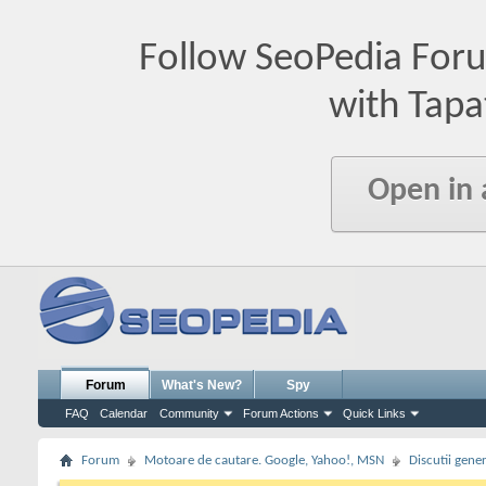
Follow SeoPedia For
with Tapa
Open in
Forum
What's New?
Spy
FAQ
Calendar
Community
Forum Actions
Quick Links
Forum
Motoare de cautare. Google, Yahoo!, MSN
Discutii gene