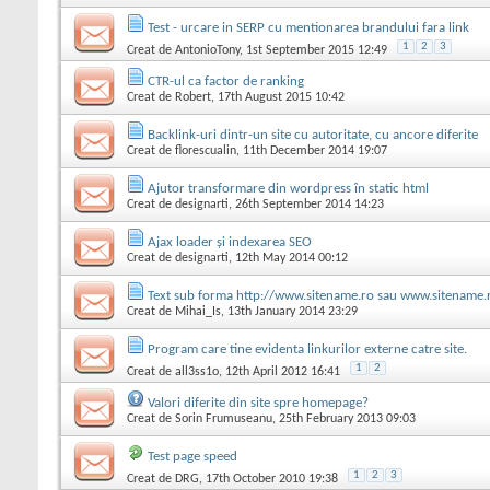
Test - urcare in SERP cu mentionarea brandului fara link
1
2
3
Creat de
AntonioTony
, 1st September 2015 12:49
CTR-ul ca factor de ranking
Creat de
Robert
, 17th August 2015 10:42
Backlink-uri dintr-un site cu autoritate, cu ancore diferite
Creat de
florescualin
, 11th December 2014 19:07
Ajutor transformare din wordpress în static html
Creat de
designarti
, 26th September 2014 14:23
Ajax loader și indexarea SEO
Creat de
designarti
, 12th May 2014 00:12
Text sub forma http://www.sitename.ro sau www.sitename.r
Creat de
Mihai_Is
, 13th January 2014 23:29
Program care tine evidenta linkurilor externe catre site.
1
2
Creat de
all3ss1o
, 12th April 2012 16:41
Valori diferite din site spre homepage?
Creat de
Sorin Frumuseanu
, 25th February 2013 09:03
Test page speed
1
2
3
Creat de
DRG
, 17th October 2010 19:38