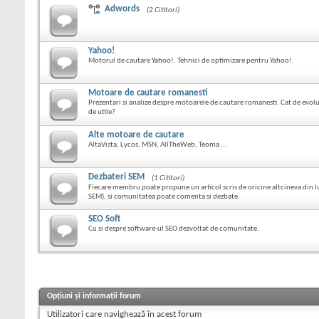
Adwords
(2 Cititori)
Yahoo!
Motorul de cautare Yahoo!. Tehnici de optimizare pentru Yahoo!.
Motoare de cautare romanesti
Prezentari si analize despre motoarele de cautare romanesti. Cat de evolua
de utile?
Alte motoare de cautare
AltaVista, Lycos, MSN, AllTheWeb, Teoma ...
Dezbateri SEM
(1 Cititori)
Fiecare membru poate propune un articol scris de oricine altcineva din
SEM), si comunitatea poate comenta si dezbate.
SEO Soft
Cu si despre software-ul SEO dezvoltat de comunitate.
Opțiuni și informații forum
Utilizatori care navighează în acest forum