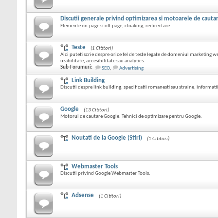
Discutii generale privind optimizarea si motoarele de cauta
Elemente on-page si off-page, cloaking, redirectare ...
Teste
(1 Cititori)
Aici puteti scrie despre orice fel de teste legate de domeniul marketing we
uzabilitate, accesibilitate sau analytics.
Sub-Forumuri:
SEO
,
Advertising
Link Building
Discutii despre link building, specificatii romanesti sau straine, informatii
Google
(13 Cititori)
Motorul de cautare Google. Tehnici de optimizare pentru Google.
Noutati de la Google (Stiri)
(1 Cititori)
Webmaster Tools
Discutii privind Google Webmaster Tools.
Adsense
(1 Cititori)