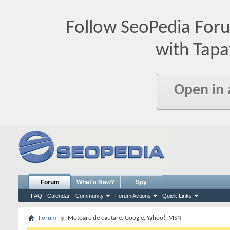
Follow SeoPedia For
with Tapa
Open in
Forum
What's New?
Spy
FAQ
Calendar
Community
Forum Actions
Quick Links
Forum
Motoare de cautare. Google, Yahoo!, MSN