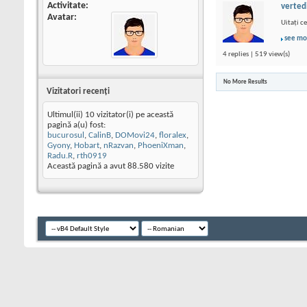
Activitate
verted
Avatar
Uitați 
see mo
4 replies | 519 view(s)
No More Results
Vizitatori recenţi
Ultimul(ii) 10 vizitator(i) pe această
pagină a(u) fost:
bucurosul
,
CalinB
,
DOMovi24
,
floralex
,
Gyony
,
Hobart
,
nRazvan
,
PhoeniXman
,
Radu.R
,
rth0919
Această pagină a avut
88.580
vizite