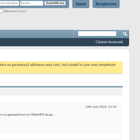
Ajutor
Înregistrare
Memorez Cont?
Căutare Avansată
cestora nu garantează obținerea unui cont, însă modul în care sunt completate
12th July 2026,
14:43
um nu apelează tool-uri WebMCP de pe...