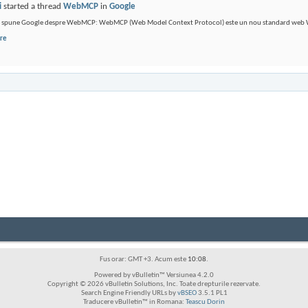
i
started a thread
WebMCP
in
Google
ce spune Google despre WebMCP: WebMCP (Web Model Context Protocol) este un nou standard web W3C
re
Fus orar: GMT +3. Acum este
10:08
.
Powered by vBulletin™ Versiunea 4.2.0
Copyright © 2026 vBulletin Solutions, Inc. Toate drepturile rezervate.
Search Engine Friendly URLs by
vBSEO
3.5.1 PL1
Traducere vBulletin™ in Romana:
Teascu Dorin