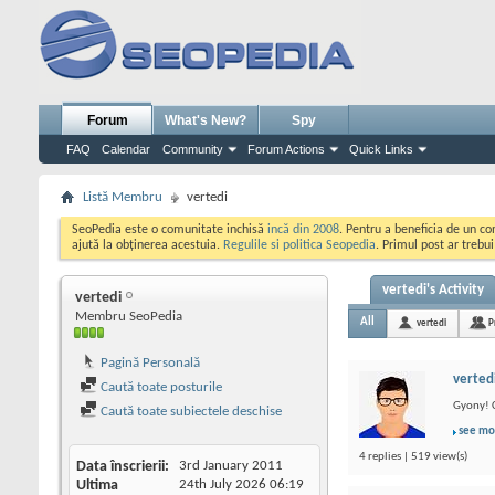
Forum
What's New?
Spy
FAQ
Calendar
Community
Forum Actions
Quick Links
Listă Membru
vertedi
SeoPedia este o comunitate inchisă
incă din 2008
. Pentru a beneficia de un c
ajută la obținerea acestuia.
Regulile si politica Seopedia
. Primul post ar trebu
vertedi's Activity
vertedi
Membru SeoPedia
All
vertedi
P
Pagină Personală
verted
Caută toate posturile
Gyony! C
Caută toate subiectele deschise
see mo
4 replies | 519 view(s)
Data înscrierii
3rd January 2011
Ultima
24th July 2026
06:19