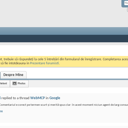
ont, trebuie să răspundeți la cele 5 întrebări din formularul de înregistrare. Completarea a
i să fie intotdeauna in
Prezentare forumisti
.
Despre Mine
rieteni
Photos
i
replied to a thread
WebMCP
in
Google
omentariul e corect pe termen scurt și merită spus clar: în acest moment niciun agent de larg cons
re