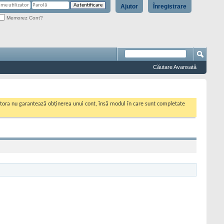
Ajutor
Înregistrare
Memorez Cont?
Căutare Avansată
cestora nu garantează obținerea unui cont, însă modul în care sunt completate