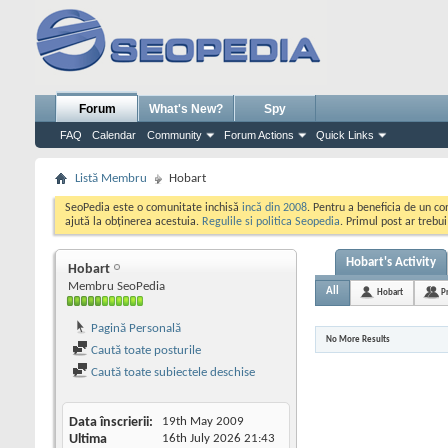
Forum
What's New?
Spy
FAQ
Calendar
Community
Forum Actions
Quick Links
Listă Membru
Hobart
SeoPedia este o comunitate inchisă
incă din 2008
. Pentru a beneficia de un c
ajută la obținerea acestuia.
Regulile si politica Seopedia
. Primul post ar trebu
Hobart's Activity
Hobart
Membru SeoPedia
All
Hobart
P
Pagină Personală
No More Results
Caută toate posturile
Caută toate subiectele deschise
Data înscrierii
19th May 2009
Ultima
16th July 2026
21:43