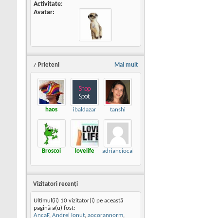
Activitate
Avatar
7
Prieteni
Mai mult
haos
ibaldazar
tanshi
Broscoi
lovelife
adrianciocalau
Vizitatori recenţi
Ultimul(ii) 10 vizitator(i) pe această
pagină a(u) fost:
AncaF
,
Andrei Ionut
,
aocorannorm
,