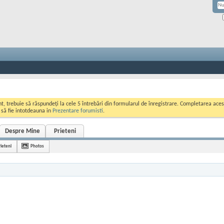
ont, trebuie să răspundeți la cele 5 întrebări din formularul de înregistrare. Completarea a
i să fie intotdeauna in
Prezentare forumisti
.
Despre Mine
Prieteni
rieteni
Photos