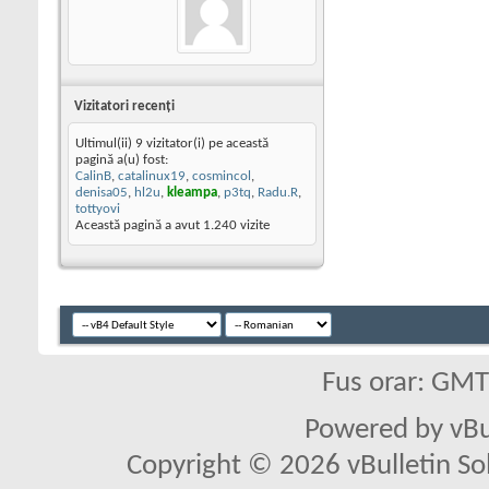
Vizitatori recenţi
Ultimul(ii) 9 vizitator(i) pe această
pagină a(u) fost:
CalinB
,
catalinux19
,
cosmincol
,
denisa05
,
hl2u
,
kleampa
,
p3tq
,
Radu.R
,
tottyovi
Această pagină a avut
1.240
vizite
Fus orar: GM
Powered by vBu
Copyright © 2026 vBulletin Solu