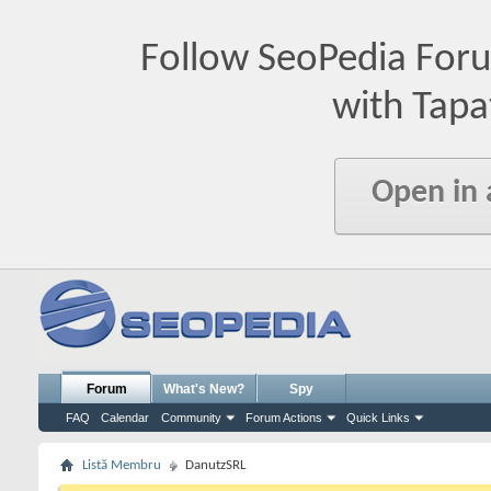
Follow SeoPedia For
with Tapa
Open in
Forum
What's New?
Spy
FAQ
Calendar
Community
Forum Actions
Quick Links
Listă Membru
DanutzSRL