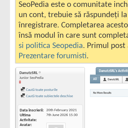
SeoPedia este o comunitate inc
un cont, trebuie să răspundeți la
înregistrare. Completarea acesto
însă modul în care sunt completa
si politica Seopedia
. Primul post 
Prezentare forumisti
.
DanutzSRL's Activi
DanutzSRL
Junior SeoPedia
All
DanutzSRL
Caută toate posturile
No More Results
Caută toate subiectele deschise
Data înscrierii
20th February 2021
Ultima
7th June 2026
15:30
Activitate
Avatar