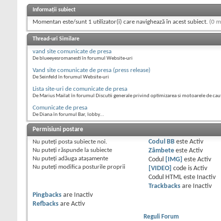
Informații subiect
Momentan este/sunt 1 utilizator(i) care navighează în acest subiect.
(0 m
Thread-uri Similare
vand site comunicate de presa
De blueeyesromanesti în forumul Website-uri
Vand site comunicate de presa (press release)
De Seinfeld în forumul Website-uri
Lista site-uri de comunicate de presa
De Marius Mailat în forumul Discutii generale privind optimizarea si motoarele de cau
Comunicate de presa
De Diana în forumul Bar, lobby...
Permisiuni postare
Nu puteţi
posta subiecte noi.
Codul BB
este
Activ
Nu puteţi
răspunde la subiecte
Zâmbete
este
Activ
Nu puteţi
adăuga ataşamente
Codul
[IMG]
este
Activ
Nu puteţi
modifica posturile proprii
[VIDEO]
code is
Activ
Codul HTML este
Inactiv
Trackbacks
are
Inactiv
Pingbacks
are
Inactiv
Refbacks
are
Activ
Reguli Forum