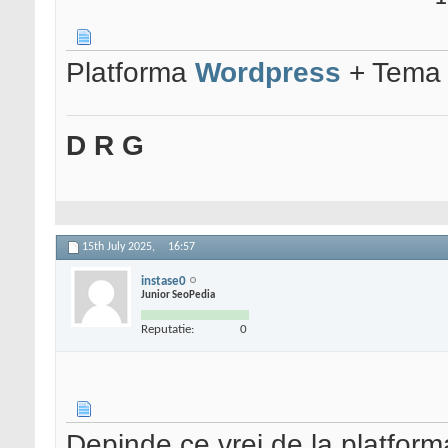
Platforma
Wordpress
+ Tem
D R G
15th July 2025,
16:57
instase0
Junior SeoPedia
Reputatie:
0
Depinde ce vrei de la platform