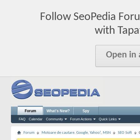
Follow SeoPedia For
with Tapa
Open in
Forum
What's New?
Spy
FAQ
Calendar
Community
Forum Actions
Quick Links
Forum
Motoare de cautare. Google, Yahoo!, MSN
SEO Soft