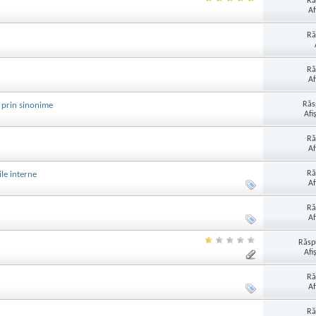
Ră
Af
Ră
Ră
Af
Răs
t prin sinonime
Afi
Ră
Af
Ră
le interne
Af
Ră
Af
Răsp
Afi
Ră
Af
Ră