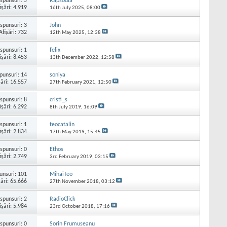
spunsuri:
5
Rapsodia
işări: 4.919
16th July 2025,
08:00
spunsuri:
3
John
Afişări: 732
12th May 2025,
12:38
spunsuri:
1
felix
işări: 8.453
13th December 2022,
12:58
punsuri:
14
soniya
şări: 16.557
27th February 2021,
12:50
spunsuri:
8
cristi_s
işări: 6.292
8th July 2019,
16:09
spunsuri:
1
teocatalin
işări: 2.834
17th May 2019,
15:45
spunsuri:
0
Ethos
işări: 2.749
3rd February 2019,
03:15
unsuri:
101
MihaiTeo
şări: 65.666
27th November 2018,
03:12
spunsuri:
2
RadioClick
işări: 5.984
23rd October 2018,
17:16
spunsuri:
0
Sorin Frumuseanu