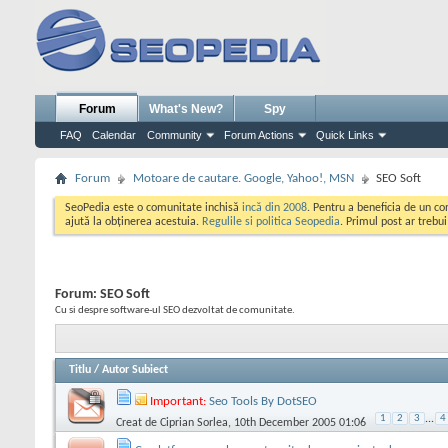
Forum
What's New?
Spy
FAQ
Calendar
Community
Forum Actions
Quick Links
Forum
Motoare de cautare. Google, Yahoo!, MSN
SEO Soft
SeoPedia este o comunitate inchisă
incă din 2008
. Pentru a beneficia de un c
ajută la obținerea acestuia.
Regulile si politica Seopedia
. Primul post ar trebu
Forum:
SEO Soft
Cu si despre software-ul SEO dezvoltat de comunitate.
Titlu
/
Autor Subiect
Important:
Seo Tools By DotSEO
1
2
3
...
4
Creat de
Ciprian Sorlea
, 10th December 2005 01:06