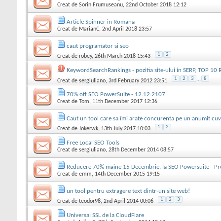
Creat de
Sorin Frumuseanu
, 22nd October 2018 12:12
Article Spinner in Romana
Creat de
MarianC
, 2nd April 2018 23:57
caut programator si seo
1
2
Creat de
robey
, 26th March 2018 15:43
KeywordSearchRankings - pozitia site-ului in SERP, TOP 10 R
1
2
3
...
8
Creat de
sergiuliano
, 3rd February 2012 23:51
70% off SEO PowerSuite - 12.12.2107
Creat de
Tom
, 11th December 2017 12:36
Caut un tool care sa îmi arate concurenta pe un anumit cuv
1
2
Creat de
Jokerwk
, 13th July 2017 10:03
Free Local SEO Tools
Creat de
sergiuliano
, 28th December 2014 08:57
Reducere 70% maine 15 Decembrie, la SEO Powersuite - 
Creat de
emm
, 14th December 2015 19:15
un tool pentru extragere text dintr-un site web!
1
2
3
Creat de
teodor98
, 2nd April 2014 00:06
Universal SSL de la CloudFlare