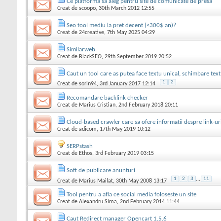
Ce platforma sa aleg pentru site de comunicate de presa
Creat de
scoopo
, 30th March 2012 12:55
Seo tool mediu la pret decent (<300$ an)?
Creat de
24creative
, 7th May 2025 04:29
Similarweb
Creat de
BlackSEO
, 29th September 2019 20:52
Caut un tool care as putea face textu unical, schimbare tex
1
2
Creat de
sorin94
, 3rd January 2017 12:14
Recomandare backlink checker
Creat de
Marius Cristian
, 2nd February 2018 20:11
Cloud-based crawler care sa ofere informatii despre link-uri
Creat de
adicom
, 17th May 2019 10:12
SERPstash
Creat de
Ethos
, 3rd February 2019 03:15
Soft de publicare anunturi
1
2
3
...
11
Creat de
Marius Mailat
, 30th May 2008 13:17
Tool pentru a afla ce social media foloseste un site
Creat de
Alexandru Sima
, 2nd February 2014 11:44
Caut Redirect manager Opencart 1.5.6