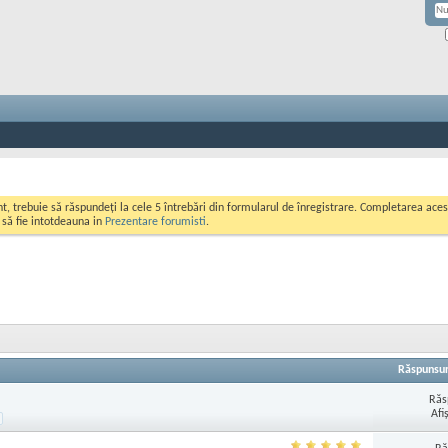
ont, trebuie să răspundeți la cele 5 întrebări din formularul de înregistrare. Completarea a
i să fie intotdeauna in
Prezentare forumisti
.
Răspunsur
Răs
Afi