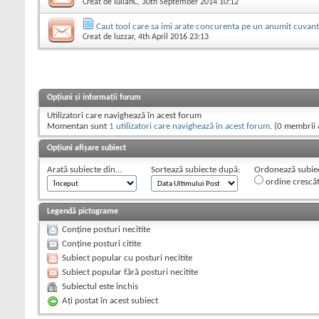
Creat de
IulianC
, 30th September 2014 10:12
Caut tool care sa imi arate concurenta pe un anumit cuvant
Creat de
luzzar
, 4th April 2016 23:13
Opțiuni și informații forum
Utilizatori care navighează în acest forum
Momentan sunt
1 utilizatori care navighează în acest forum
. (0 membrii 
Opțiuni afișare subiect
Arată subiecte din...
Sortează subiecte după:
Ordonează subiect
ordine crescă
Legendă pictograme
Conține posturi necitite
Conține posturi citite
Subiect popular cu posturi necitite
Subiect popular fără posturi necitite
Subiectul este închis
Aţi postat în acest subiect