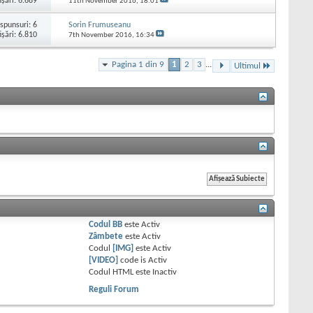
işări: 6.689
11th November 2016,
18:01
spunsuri:
6
Sorin Frumuseanu
işări: 6.810
7th November 2016,
16:34
Pagina 1 din 9
1
2
3
...
Ultimul
Codul BB
este
Activ
Zâmbete
este
Activ
Codul
[IMG]
este
Activ
[VIDEO]
code is
Activ
Codul HTML este
Inactiv
Reguli Forum