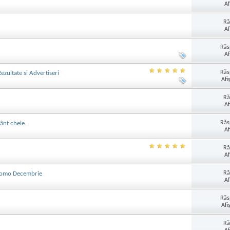
Af
Ră
Af
Răs
Af
Răs
ezultate si Advertiseri
Afi
Ră
Af
Răs
ânt cheie.
Af
Ră
Af
Ră
Promo Decembrie
Af
Răs
Afi
Ră