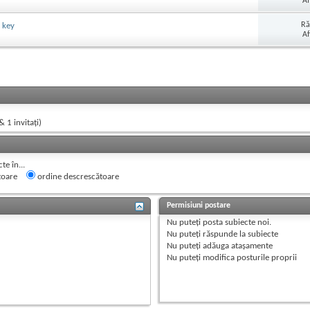
Af
Ră
 key
Af
& 1 invitaţi)
e în...
toare
ordine descrescătoare
Permisiuni postare
Nu puteţi
posta subiecte noi.
Nu puteţi
răspunde la subiecte
Nu puteţi
adăuga ataşamente
Nu puteţi
modifica posturile proprii