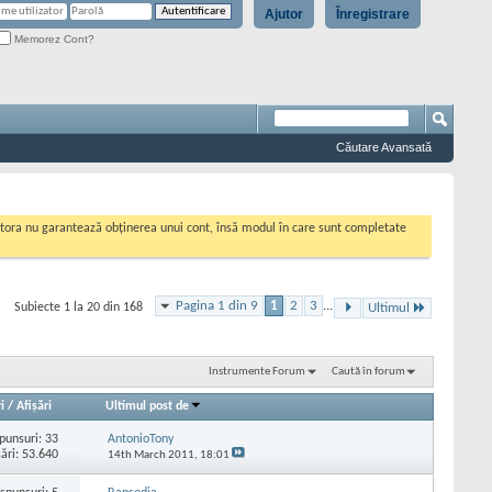
Ajutor
Înregistrare
Memorez Cont?
Căutare Avansată
cestora nu garantează obținerea unui cont, însă modul în care sunt completate
Pagina 1 din 9
1
2
3
...
Subiecte 1 la 20 din 168
Ultimul
Instrumente Forum
Caută în forum
i
/
Afişări
Ultimul post de
punsuri:
33
AntonioTony
şări: 53.640
14th March 2011,
18:01