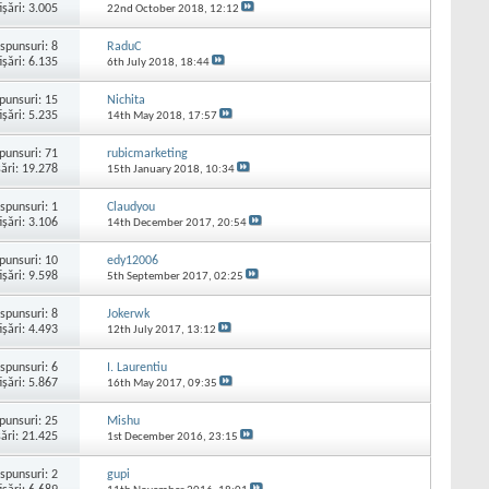
işări: 3.005
22nd October 2018,
12:12
spunsuri:
8
RaduC
işări: 6.135
6th July 2018,
18:44
punsuri:
15
Nichita
işări: 5.235
14th May 2018,
17:57
punsuri:
71
rubicmarketing
şări: 19.278
15th January 2018,
10:34
spunsuri:
1
Claudyou
işări: 3.106
14th December 2017,
20:54
punsuri:
10
edy12006
işări: 9.598
5th September 2017,
02:25
spunsuri:
8
Jokerwk
işări: 4.493
12th July 2017,
13:12
spunsuri:
6
I. Laurentiu
işări: 5.867
16th May 2017,
09:35
punsuri:
25
Mishu
şări: 21.425
1st December 2016,
23:15
spunsuri:
2
gupi