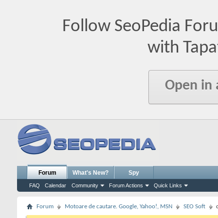
Follow SeoPedia For
with Tapa
Open in
Forum
What's New?
Spy
FAQ
Calendar
Community
Forum Actions
Quick Links
Forum
Motoare de cautare. Google, Yahoo!, MSN
SEO Soft