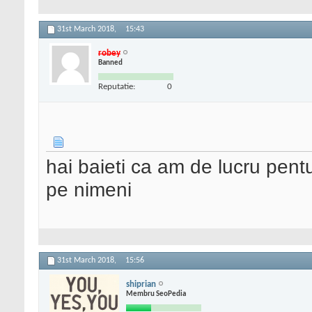
31st March 2018,
15:43
robey
Banned
Reputatie:
0
hai baieti ca am de lucru pent
pe nimeni
31st March 2018,
15:56
shiprian
Membru SeoPedia