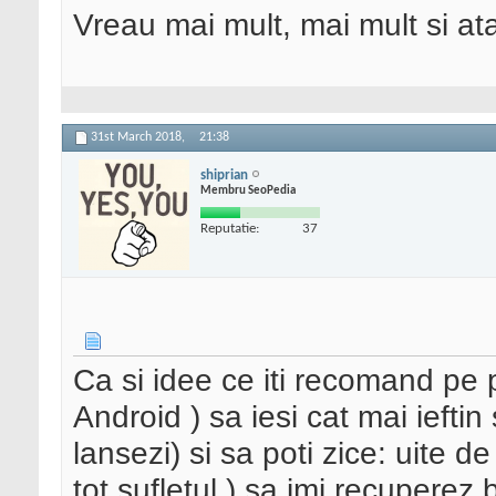
Vreau mai mult, mai mult si ata
31st March 2018,
21:38
shiprian
Membru SeoPedia
Reputatie:
37
Ca si idee ce iti recomand pe p
Android ) sa iesi cat mai ieftin s
lansezi) si sa poti zice: uite 
tot sufletul ) sa imi recuperez b