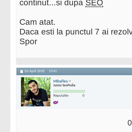
continut...si dupa
SEO
Cam atat.
Daca esti la punctul 7 ai rezolv
Spor
1st April 2018,
23:41
MihaiTeo
Junior SeoPedia
Reputatie:
0
0