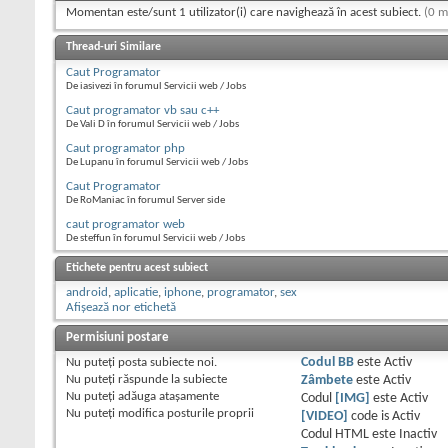
Momentan este/sunt 1 utilizator(i) care navighează în acest subiect.
(0 m
Thread-uri Similare
Caut Programator
De iasivezi în forumul Servicii web / Jobs
Caut programator vb sau c++
De Vali D în forumul Servicii web / Jobs
Caut programator php
De Lupanu în forumul Servicii web / Jobs
Caut Programator
De RoManiac în forumul Server side
caut programator web
De steffun în forumul Servicii web / Jobs
Etichete pentru acest subiect
android
,
aplicatie
,
iphone
,
programator
,
sex
Afișează nor etichetă
Permisiuni postare
Nu puteţi
posta subiecte noi.
Codul BB
este
Activ
Nu puteţi
răspunde la subiecte
Zâmbete
este
Activ
Nu puteţi
adăuga ataşamente
Codul
[IMG]
este
Activ
Nu puteţi
modifica posturile proprii
[VIDEO]
code is
Activ
Codul HTML este
Inactiv