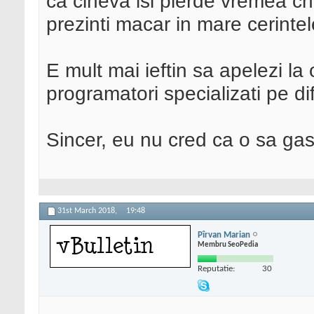
ca cineva isi pierde vremea ch
prezinti macar in mare cerintel
E mult mai ieftin sa apelezi la
programatori specializati pe dif
Sincer, eu nu cred ca o sa gas
31st March 2018,
19:48
Pîrvan Marian
Membru SeoPedia
Reputatie:
30