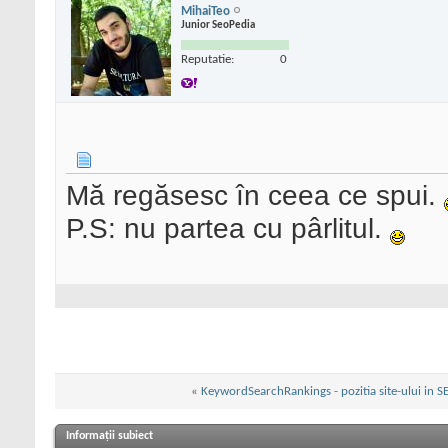
MihaiTeo
Junior SeoPedia
Reputatie:
0
Mă regăsesc în ceea ce spui.
P.S: nu partea cu pârlitul.
«
KeywordSearchRankings - pozitia site-ului in SE
Informații subiect