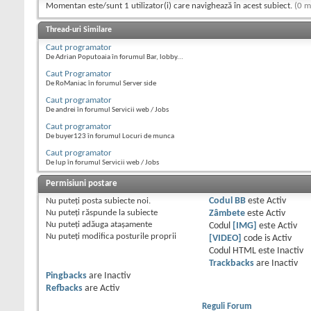
Momentan este/sunt 1 utilizator(i) care navighează în acest subiect.
(0 m
Thread-uri Similare
Caut programator
De Adrian Poputoaia în forumul Bar, lobby...
Caut Programator
De RoManiac în forumul Server side
Caut programator
De andrei în forumul Servicii web / Jobs
Caut programator
De buyer123 în forumul Locuri de munca
Caut programator
De lup în forumul Servicii web / Jobs
Permisiuni postare
Nu puteţi
posta subiecte noi.
Codul BB
este
Activ
Nu puteţi
răspunde la subiecte
Zâmbete
este
Activ
Nu puteţi
adăuga ataşamente
Codul
[IMG]
este
Activ
Nu puteţi
modifica posturile proprii
[VIDEO]
code is
Activ
Codul HTML este
Inactiv
Trackbacks
are
Inactiv
Pingbacks
are
Inactiv
Refbacks
are
Activ
Reguli Forum