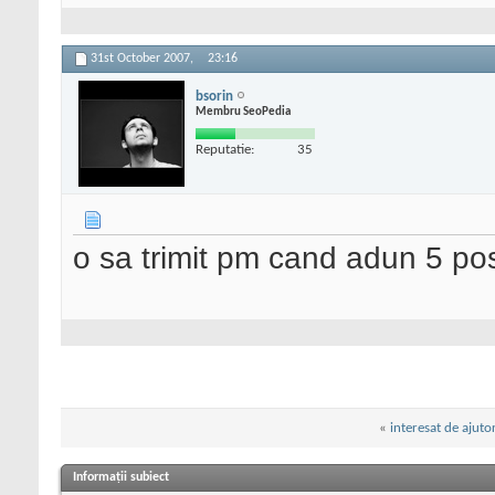
31st October 2007,
23:16
bsorin
Membru SeoPedia
Reputatie:
35
o sa trimit pm cand adun 5 post
«
interesat de ajuto
Informații subiect