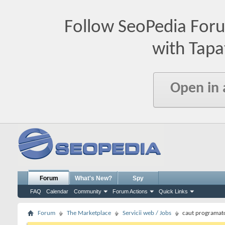
Follow SeoPedia For
with Tapa
Open in
Forum
What's New?
Spy
FAQ
Calendar
Community
Forum Actions
Quick Links
Forum
The Marketplace
Servicii web / Jobs
caut programat