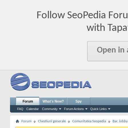
Follow SeoPedia For
with Tapa
Open in
Forum
What's New?
Spy
FAQ
Calendar
Community
Forum Actions
Quick Links
Forum
Chestiuni generale
Comunitatea Seopedia
Bar, lobby.