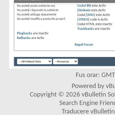
Nu puteţi
posta subiecte noi.
Codul BB
este
Activ
Nu puteţi
răspunde la subiecte
Zâmbete
este
Activ
Nu puteţi
adăuga ataşamente
Codul
[IMG]
este
Activ
Nu puteţi
modifica posturile proprii
[VIDEO]
code is
Activ
Codul HTML este
Inactiv
Trackbacks
are
Inactiv
Pingbacks
are
Inactiv
Refbacks
are
Activ
Reguli Forum
Fus orar: GM
Powered by vBu
Copyright © 2026 vBulletin Solu
Search Engine Frien
Traducere vBullet