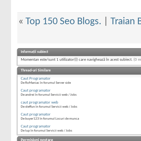
«
Top 150 Seo Blogs.
|
Traian 
Informații subiect
Momentan este/sunt 1 utilizator(i) care navighează în acest subiect.
(0 m
Thread-uri Similare
Caut Programator
De RoManiac în forumul Server side
Caut programator
De andrei în forumul Servicii web / Jobs
caut programator web
De steffun în forumul Servicii web / Jobs
Caut programator
De buyer123 în forumul Locuri de munca
Caut programator
De lup în forumul Servicii web / Jobs
Permisiuni postare