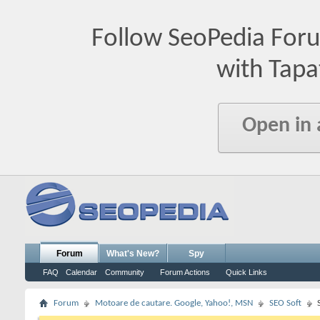
Follow SeoPedia For
with Tapa
Open in
Forum
What's New?
Spy
FAQ
Calendar
Community
Forum Actions
Quick Links
Forum
Motoare de cautare. Google, Yahoo!, MSN
SEO Soft