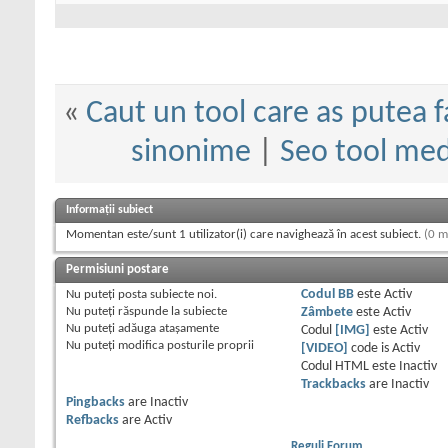
«
Caut un tool care as putea f
sinonime
|
Seo tool med
Informații subiect
Momentan este/sunt 1 utilizator(i) care navighează în acest subiect.
(0 m
Permisiuni postare
Nu puteţi
posta subiecte noi.
Codul BB
este
Activ
Nu puteţi
răspunde la subiecte
Zâmbete
este
Activ
Nu puteţi
adăuga ataşamente
Codul
[IMG]
este
Activ
Nu puteţi
modifica posturile proprii
[VIDEO]
code is
Activ
Codul HTML este
Inactiv
Trackbacks
are
Inactiv
Pingbacks
are
Inactiv
Refbacks
are
Activ
Reguli Forum