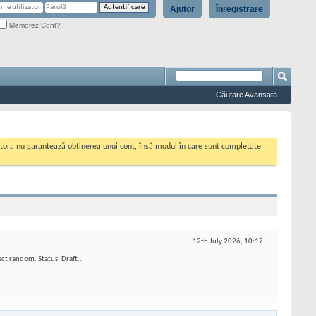
Ajutor
Înregistrare
Memorez Cont?
Căutare Avansată
cestora nu garantează obținerea unui cont, însă modul în care sunt completate
12th July 2026,
10:17
ect random. Status: Draft...