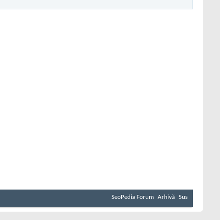
SeoPedia Forum
Arhivă
Sus