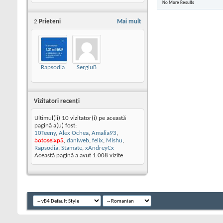
No More Results
2
Prieteni
Mai mult
Rapsodia
SergiuB
Vizitatori recenţi
Ultimul(ii) 10 vizitator(i) pe această
pagină a(u) fost:
10Teeny
,
Alex Ochea
,
Amalia93
,
botoselxp5
,
daniweb
,
felix
,
Mishu
,
Rapsodia
,
Stamate
,
xAndreyCx
Această pagină a avut
1.008
vizite