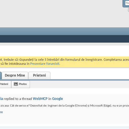
ont, trebuie să răspundeți la cele 5 întrebări din formularul de înregistrare. Completarea a
i să fie intotdeauna in
Prezentare forumisti
.
Despre Mine
Prieteni
Prieteni
Photos
ia
replied to a thread
WebMCP
in
Google
 zis asa: Cât de serios e? Dezvoltat de: Ingineri de la Google (Chrome) și Microsoft (Edge), nu e un proi
re