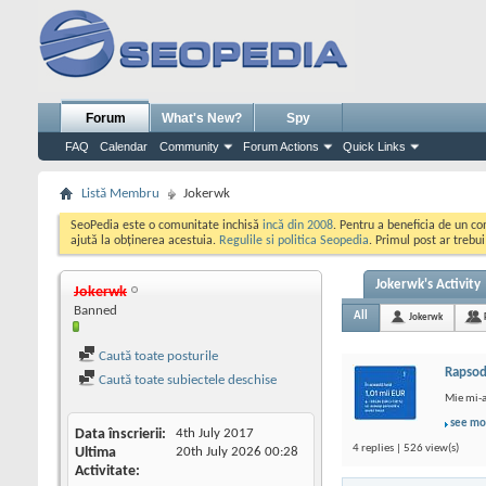
Forum
What's New?
Spy
FAQ
Calendar
Community
Forum Actions
Quick Links
Listă Membru
Jokerwk
SeoPedia este o comunitate inchisă
incă din 2008
. Pentru a beneficia de un c
ajută la obținerea acestuia.
Regulile si politica Seopedia
. Primul post ar trebu
Jokerwk's Activity
Jokerwk
Banned
All
Jokerwk
Caută toate posturile
Rapsod
Caută toate subiectele deschise
Mie mi-a
see mo
Data înscrierii
4th July 2017
4 replies | 526 view(s)
Ultima
20th July 2026
00:28
Activitate