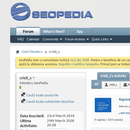
Forum
What's New?
Spy
FAQ
Calendar
Community
Forum Actions
Quick Links
Listă Membru
cristi_s
SeoPedia este o comunitate inchisă
incă din 2008
. Pentru a beneficia de un c
ajută la obținerea acestuia.
Regulile si politica Seopedia
. Primul post ar trebu
cristi_s's Activity
cristi_s
Membru SeoPedia
All
cristi_s
P
Caută toate posturile
Rapsod
Caută toate subiectele deschise
Mie mi-a
see mo
Data înscrierii
23rd March 2016
4 replies | 504 view(s)
Ultima
29th March 2026
20:28
Activitate