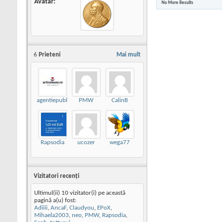
Avatar
No More Results
6
Prieteni
Mai mult
agentiepublicitate
PMW
CalinB
Rapsodia
ucozer
wega77
Vizitatori recenţi
Ultimul(ii) 10 vizitator(i) pe această
pagină a(u) fost:
Adiiii
,
AncaF
,
Claudyou
,
EPoX
,
Mihaela2003
,
neo
,
PMW
,
Rapsodia
,