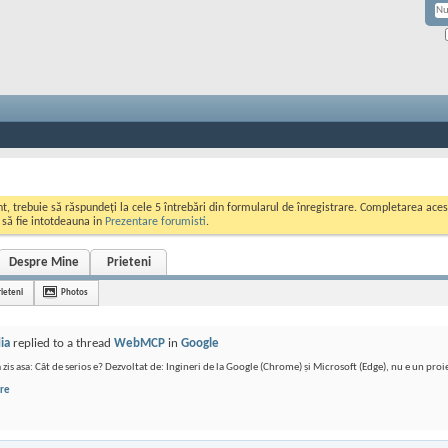
ont, trebuie să răspundeți la cele 5 întrebări din formularul de înregistrare. Completarea a
i să fie intotdeauna in
Prezentare forumisti
.
Despre Mine
Prieteni
rieteni
Photos
ia
replied to a thread
WebMCP
in
Google
 zis asa: Cât de serios e? Dezvoltat de: Ingineri de la Google (Chrome) și Microsoft (Edge), nu e un proi
re