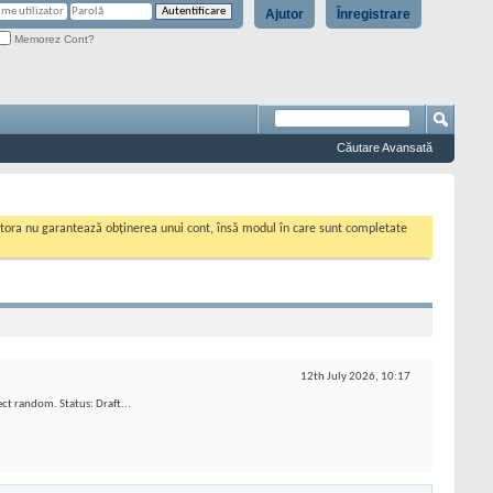
Ajutor
Înregistrare
Memorez Cont?
Căutare Avansată
cestora nu garantează obținerea unui cont, însă modul în care sunt completate
12th July 2026,
10:17
ect random. Status: Draft...