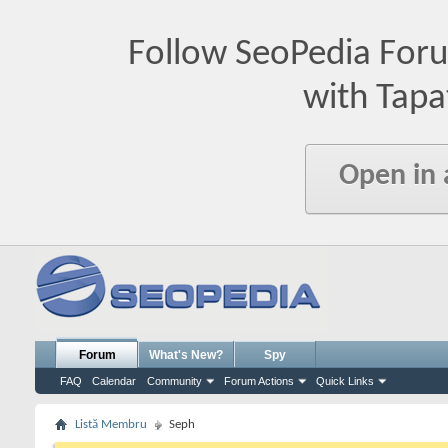
Follow SeoPedia For
with Tapa
Open in
Forum
What's New?
Spy
FAQ
Calendar
Community
Forum Actions
Quick Links
Listă Membru
Seph