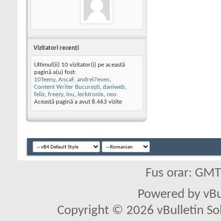
Vizitatori recenţi
Ultimul(ii) 10 vizitator(i) pe această
pagină a(u) fost:
10Teeny
,
AncaF
,
andrei7even
,
Content Writer Bucureşti
,
daniweb
,
felix
,
freezy
,
Inu
,
lecktronix
,
neo
Această pagină a avut
8.463
vizite
Fus orar: GM
Powered by vBu
Copyright © 2026 vBulletin Solu