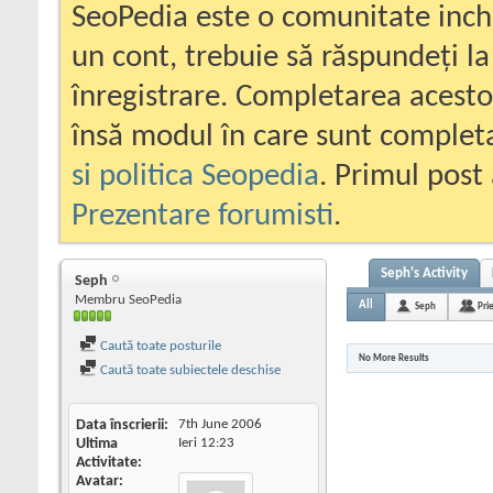
SeoPedia este o comunitate inc
un cont, trebuie să răspundeți la
înregistrare. Completarea acesto
însă modul în care sunt completa
si politica Seopedia
. Primul post 
Prezentare forumisti
.
Seph's Activity
Seph
Membru SeoPedia
All
Seph
Pri
Caută toate posturile
No More Results
Caută toate subiectele deschise
Data înscrierii
7th June 2006
Ultima
Ieri
12:23
Activitate
Avatar