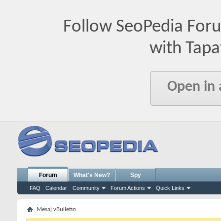
Follow SeoPedia For
with Tapa
Open in
Forum
What's New?
Spy
FAQ
Calendar
Community
Forum Actions
Quick Links
Mesaj vBulletin