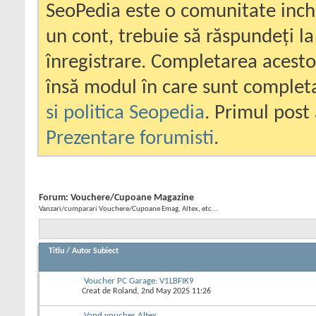
SeoPedia este o comunitate inc
un cont, trebuie să răspundeți la
înregistrare. Completarea acesto
însă modul în care sunt completa
si politica Seopedia
. Primul post 
Prezentare forumisti
.
Forum:
Vouchere/Cupoane Magazine
Vanzari/cumparari Vouchere/Cupoane Emag, Altex, etc...
Titlu
/
Autor Subiect
Voucher PC Garage: V1LBFIK9
Creat de
Roland
, 2nd May 2025 11:26
Vand voucher Altex