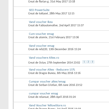
Creat de
florian g
, 31st May 2017 13:18
SEO PowerSuite
Creat de
tottyovi
, 28th May 2017 12:15
Vand voucher Ikea
Creat de
Fabiautomotive
, 2nd April 2017 15:37
Cum voucher emag
Creat de
atomix
, 21st February 2017 13:36
Vand voucher emag
Creat de
nrb220
, 13th December 2016 15:24
Vand vouchere Altex.ro
1
2
3
Creat de
Octav
, 27th September 2014 23:02
Vand voucher Altex - Reducere 15%
Creat de
Dragos Bunea
, 6th May 2016 13:16
Cumpar voucher altex/emag
Creat de
Serban Cristian
, 6th June 2016 23:52
cumpar voucher emag
Creat de
relansat
, 28th April 2016 01:24
Vand Voucher YellowStore.ro
Creat de
Dragos Bunea
, 1st April 2016 14:19