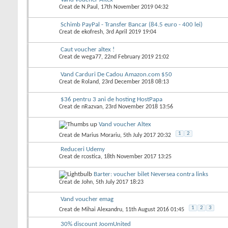
Creat de
N.Paul
, 17th November 2019 04:32
Schimb PayPal - Transfer Bancar (84.5 euro - 400 lei)
Creat de
ekofresh
, 3rd April 2019 19:04
Caut voucher altex !
Creat de
wega77
, 22nd February 2019 21:02
Vand Carduri De Cadou Amazon.com $50
Creat de
Roland
, 23rd December 2018 08:13
$36 pentru 3 ani de hosting HostPapa
Creat de
nRazvan
, 23rd November 2018 13:56
Vand voucher Altex
1
2
Creat de
Marius Morariu
, 5th July 2017 20:32
Reduceri Udemy
Creat de
rcostica
, 18th November 2017 13:25
Barter: voucher bilet Neversea contra links
Creat de
John
, 5th July 2017 18:23
Vand voucher emag
1
2
3
Creat de
Mihai Alexandru
, 11th August 2016 01:45
30% discount JoomUnited