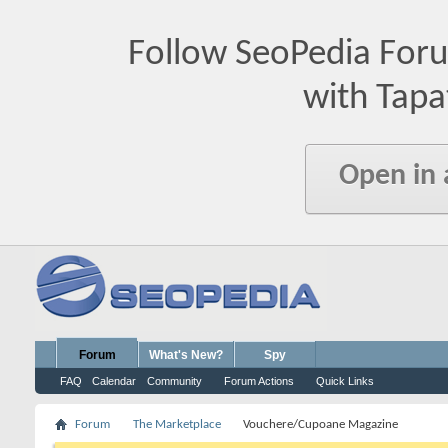
Follow SeoPedia For
with Tapa
Open in
Forum
What's New?
Spy
FAQ
Calendar
Community
Forum Actions
Quick Links
Forum
The Marketplace
Vouchere/Cupoane Magazine