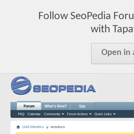
Follow SeoPedia For
with Tapa
Open in
Forum
What's New?
Spy
FAQ
Calendar
Community
Forum Actions
Quick Links
Listă Membru
enzoloco