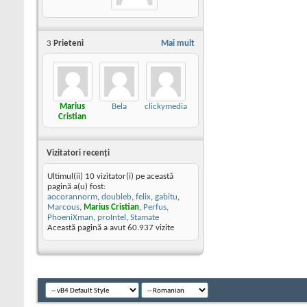
3
Prieteni
Mai mult
Marius
Bela
clickymedia
Cristian
Vizitatori recenţi
Ultimul(ii) 10 vizitator(i) pe această
pagină a(u) fost:
aocorannorm
,
doubleb
,
felix
,
gabitu
,
Marcous
,
Marius Cristian
,
Perfus
,
PhoeniXman
,
proIntel
,
Stamate
Această pagină a avut
60.937
vizite