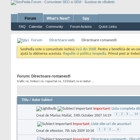
Forum
What's New?
Spy
FAQ
Calendar
Community
Forum Actions
Quick Links
Forum
Directoare web
Directoare romanesti
SeoPedia este o comunitate inchisă
incă din 2008
. Pentru a beneficia de un c
ajută la obținerea acestuia.
Regulile si politica Seopedia
. Primul post ar trebu
Forum:
Directoare romanesti
trafic.ro, linkuri.ro, roportal.ro, 123start.ro si restul ...
Titlu
/
Autor Subiect
Important:
Lista completa d
1
2
3
...
14
Creat de
Marius Mailat
, 19th October 2007 14:19
Important:
Liste site-uri de anunturi
1
2
3
...
6
Creat de
eNoston
, 7th July 2009 10:56
Important:
Directoare romanesti - Discut