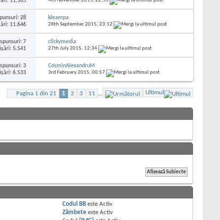
şări: 11.565
4th November 2015,
22:53
punsuri:
28
kleampa
şări: 11.646
28th September 2015,
23:12
spunsuri:
7
clickymedia
işări: 5.541
27th July 2015,
12:34
spunsuri:
3
CosminAlexandruM
işări: 6.533
3rd February 2015,
00:57
Ultimul
Pagina 1 din 21
1
2
3
11
...
Codul BB
este
Activ
Zâmbete
este
Activ