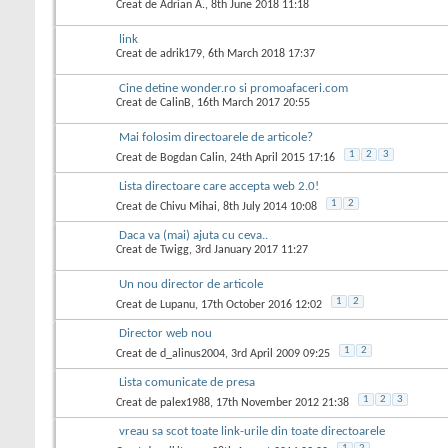
Creat de
Adrian A.
, 8th June 2018 11:18
link
Creat de
adrik179
, 6th March 2018 17:37
Cine detine wonder.ro si promoafaceri.com
Creat de
CalinB
, 16th March 2017 20:55
Mai folosim directoarele de articole?
1
2
3
Creat de
Bogdan Calin
, 24th April 2015 17:16
Lista directoare care accepta web 2.0!
1
2
Creat de
Chivu Mihai
, 8th July 2014 10:08
Daca va (mai) ajuta cu ceva..
Creat de
Twigg
, 3rd January 2017 11:27
Un nou director de articole
1
2
Creat de
Lupanu
, 17th October 2016 12:02
Director web nou
1
2
Creat de
d_alinus2004
, 3rd April 2009 09:25
Lista comunicate de presa
1
2
3
Creat de
palex1988
, 17th November 2012 21:38
vreau sa scot toate link-urile din toate directoarele