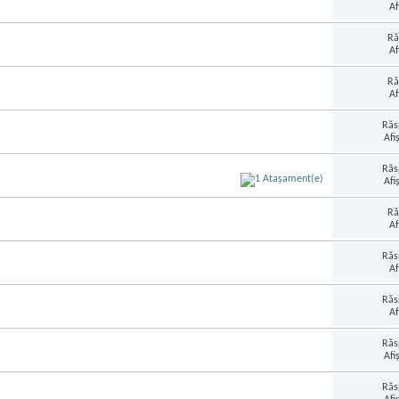
Af
Ră
Af
Ră
Af
Răs
Afi
Răs
Afi
Ră
Af
Răs
Af
Răs
Af
Răs
Afi
Răs