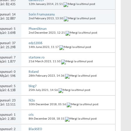
unsuri:
165
danielro19
şări: 82.435
12th January 2014,
21:51
punsuri:
14
Sorin Frumuseanu
şări: 32.887
2nd February 2013,
13:50
spunsuri:
5
PhoeniXman
işări: 3.698
2nd December 2023,
12:21
punsuri:
37
edy12006
şări: 25.298
14th June 2023,
11:17
spunsuri:
7
startone.ro
işări: 1.877
21st March 2023,
11:50
spunsuri:
0
Roland
Afişări: 596
28th February 2023,
14:36
spunsuri:
5
blog7
işări: 6.138
25th July 2021,
14:56
punsuri:
23
hl2u
şări: 13.511
10th December 2018,
05:56
spunsuri:
1
cris
işări: 2.383
8th December 2018,
18:15
spunsuri:
2
BlackSEO