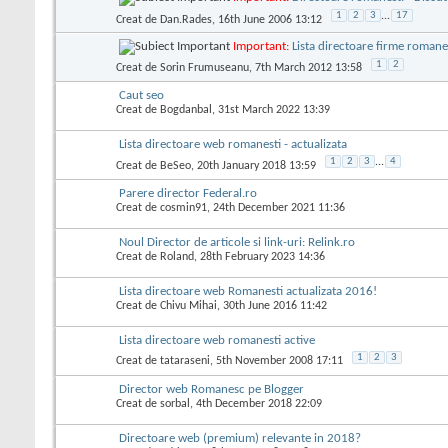
1
2
3
...
17
Creat de
Dan.Rades
, 16th June 2006 13:12
Important:
Lista directoare firme romane
1
2
Creat de
Sorin Frumuseanu
, 7th March 2012 13:58
Caut seo
Creat de
Bogdanbal
, 31st March 2022 13:39
Lista directoare web romanesti - actualizata
1
2
3
...
4
Creat de
BeSeo
, 20th January 2018 13:59
Parere director Federal.ro
Creat de
cosmin91
, 24th December 2021 11:36
Noul Director de articole si link-uri: Relink.ro
Creat de
Roland
, 28th February 2023 14:36
Lista directoare web Romanesti actualizata 2016!
Creat de
Chivu Mihai
, 30th June 2016 11:42
Lista directoare web romanesti active
1
2
3
Creat de
tataraseni
, 5th November 2008 17:11
Director web Romanesc pe Blogger
Creat de
sorbal
, 4th December 2018 22:09
Directoare web (premium) relevante in 2018?