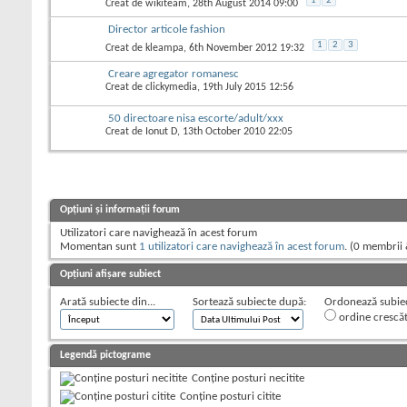
1
2
Creat de
wikiteam
, 28th August 2014 09:00
Director articole fashion
1
2
3
Creat de
kleampa
, 6th November 2012 19:32
Creare agregator romanesc
Creat de
clickymedia
, 19th July 2015 12:56
50 directoare nisa escorte/adult/xxx
Creat de
Ionut D
, 13th October 2010 22:05
Opțiuni și informații forum
Utilizatori care navighează în acest forum
Momentan sunt
1 utilizatori care navighează în acest forum
. (0 membrii 
Opțiuni afișare subiect
Arată subiecte din...
Sortează subiecte după:
Ordonează subiect
ordine crescă
Legendă pictograme
Conține posturi necitite
Conține posturi citite