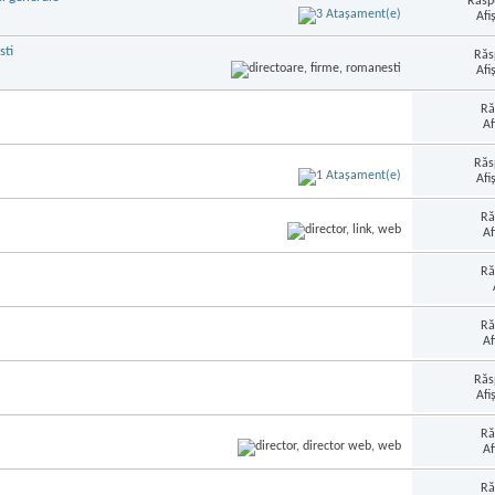
Răsp
Afi
sti
Răs
Afi
Ră
Af
Răs
Afi
Ră
Af
Ră
Ră
Af
Răs
Afi
Ră
Af
Ră