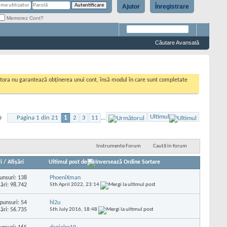
Ajutor
Înregistrare
Memorez Cont?
Căutare Avansată
cestora nu garantează obținerea unui cont, însă modul în care sunt completate
Ultimul
Pagina 1 din 21
1
2
3
11
...
9
Instrumente Forum
Caută în forum
i
/
Afişări
Ultimul post de
unsuri:
138
PhoeniXman
şări: 98.742
5th April 2022,
23:14
punsuri:
54
hl2u
şări: 56.735
5th July 2016,
18:48