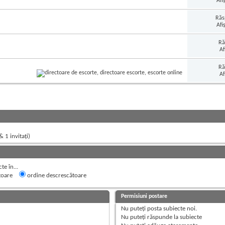
Afi
Răs
Afi
Ră
Af
Ră
Af
& 1 invitaţi)
e în...
toare
ordine descrescătoare
Permisiuni postare
Nu puteţi
posta subiecte noi.
Nu puteţi
răspunde la subiecte