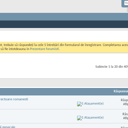
ont, trebuie să răspundeți la cele 5 întrebări din formularul de înregistrare. Completarea a
i să fie intotdeauna in
Prezentare forumisti
.
Subiecte 1 la 20 din 40
Răspunsur
irectoare romanesti
Răsp
Afi
Răs
Afi
ii generale