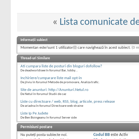
«
Lista comunicate d
Informații subiect
Momentan este/sunt 1 utilizator(i) care navighează în acest subiect.
(0 m
Thread-uri Similare
Ati cumpara liste de posturi din bloguri dofollow?
De deadworldisee în forumul Bar, lobby...
Inchiriere/cumparare liste mail opt-in
De jliviu în forumul Metode de promovare, Analiza trafic.
Site de anunturi: http://Anunturi.Netul.ro
De Netul în forumul Studii de caz
Liste cu directoare / web, RSS, blog, articole, press release
De ariadna în forumul Directoare web straine
Liste Ip Pe Judete
De Ben Boingeanu în forumul Server side
Permisiuni postare
Nu puteţi
posta subiecte noi.
Codul BB
este
Activ