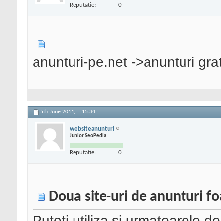
Reputatie:
0
anunturi-pe.net ->anunturi grat
5th June 2011,
15:34
websiteanunturi
Junior SeoPedia
Reputatie:
0
Doua site-uri de anunturi f
Puteti utiliza si urmatoarele do