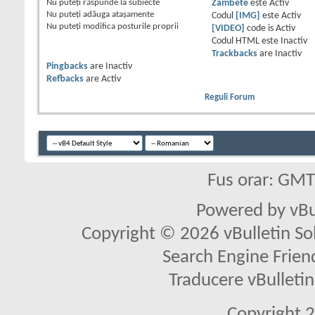
Nu puteţi
răspunde la subiecte
Zâmbete
este
Activ
Nu puteţi
adăuga ataşamente
Codul
[IMG]
este
Activ
Nu puteţi
modifica posturile proprii
[VIDEO]
code is
Activ
Codul HTML este
Inactiv
Trackbacks
are
Inactiv
Pingbacks
are
Inactiv
Refbacks
are
Activ
Reguli Forum
Fus orar: GM
Powered by vBu
Copyright © 2026 vBulletin Solu
Search Engine Frien
Traducere vBullet
Copyright 