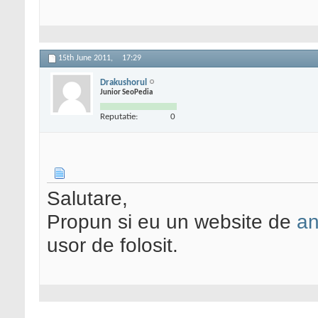
15th June 2011,
17:29
Drakushorul
Junior SeoPedia
Reputatie:
0
Salutare,
Propun si eu un website de
an
usor de folosit.