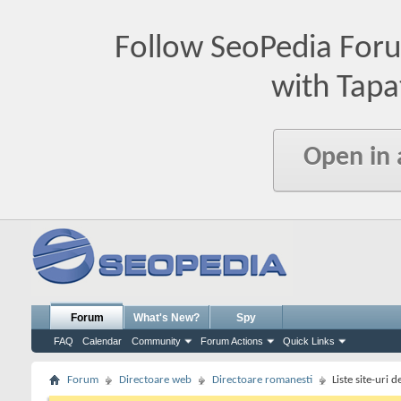
Follow SeoPedia For
with Tapa
Open in
Forum
What's New?
Spy
FAQ
Calendar
Community
Forum Actions
Quick Links
Forum
Directoare web
Directoare romanesti
Liste site-uri 