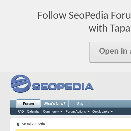
Follow SeoPedia For
with Tapa
Open in
Forum
What's New?
Spy
FAQ
Calendar
Community
Forum Actions
Quick Links
Mesaj vBulletin