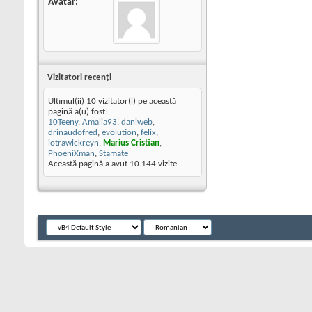
Avatar
Vizitatori recenţi
Ultimul(ii) 10 vizitator(i) pe această
pagină a(u) fost:
10Teeny
,
Amalia93
,
daniweb
,
drinaudofred
,
evolution
,
felix
,
iotrawickreyn
,
Marius Cristian
,
PhoeniXman
,
Stamate
Această pagină a avut
10.144
vizite