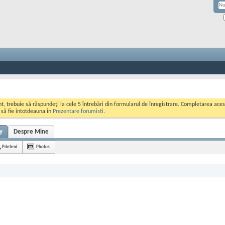
ont, trebuie să răspundeți la cele 5 întrebări din formularul de înregistrare. Completarea a
i să fie intotdeauna in
Prezentare forumisti
.
y
Despre Mine
Prieteni
Photos