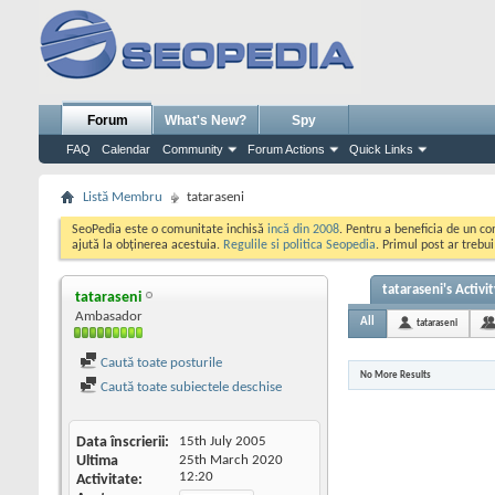
Forum
What's New?
Spy
FAQ
Calendar
Community
Forum Actions
Quick Links
Listă Membru
tataraseni
SeoPedia este o comunitate inchisă
incă din 2008
. Pentru a beneficia de un c
ajută la obținerea acestuia.
Regulile si politica Seopedia
. Primul post ar trebu
tataraseni's Activit
tataraseni
Ambasador
All
tataraseni
Caută toate posturile
No More Results
Caută toate subiectele deschise
Data înscrierii
15th July 2005
Ultima
25th March 2020
12:20
Activitate