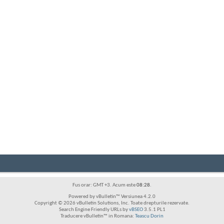
Fus orar: GMT +3. Acum este
08:28
.
Powered by vBulletin™ Versiunea 4.2.0
Copyright © 2026 vBulletin Solutions, Inc. Toate drepturile rezervate.
Search Engine Friendly URLs by
vBSEO
3.5.1 PL1
Traducere vBulletin™ in Romana:
Teascu Dorin