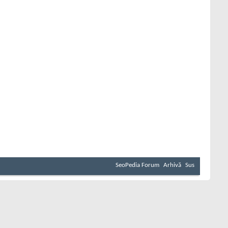
SeoPedia Forum
Arhivă
Sus