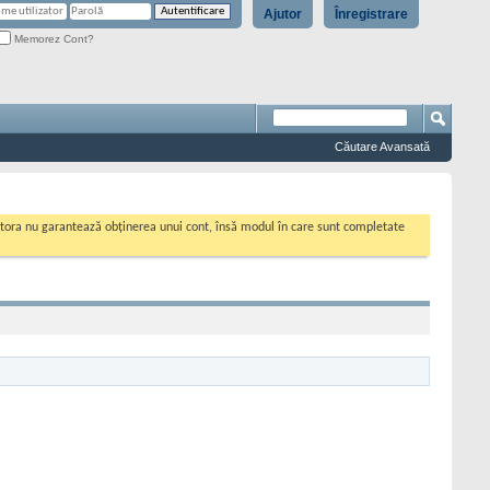
Ajutor
Înregistrare
Memorez Cont?
Căutare Avansată
cestora nu garantează obținerea unui cont, însă modul în care sunt completate