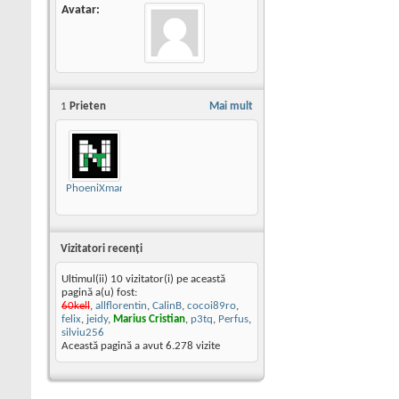
Avatar
1
Prieten
Mai mult
PhoeniXman
Vizitatori recenţi
Ultimul(ii) 10 vizitator(i) pe această
pagină a(u) fost:
60kell
,
allflorentin
,
CalinB
,
cocoi89ro
,
felix
,
jeidy
,
Marius Cristian
,
p3tq
,
Perfus
,
silviu256
Această pagină a avut
6.278
vizite