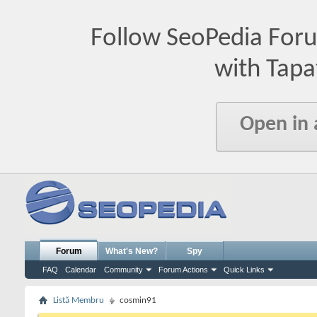
Follow SeoPedia For
with Tapa
Open in
Forum
What's New?
Spy
FAQ
Calendar
Community
Forum Actions
Quick Links
Listă Membru
cosmin91