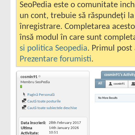
SeoPedia este o comunitate inc
un cont, trebuie să răspundeți la
înregistrare. Completarea acesto
însă modul în care sunt completa
si politica Seopedia
. Primul post 
Prezentare forumisti
.
cosmin91's Activit
cosmin91
Membru SeoPedia
All
cosmin91
Pagină Personală
No More Results
Caută toate posturile
Caută toate subiectele deschise
Data înscrierii
28th February 2017
Ultima
14th January 2026
10:51
Activitate