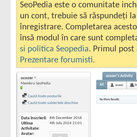
SeoPedia este o comunitate inc
un cont, trebuie să răspundeți la
înregistrare. Completarea acesto
însă modul în care sunt completa
si politica Seopedia
. Primul post 
Prezentare forumisti
.
ucozer's Activity
ucozer
Membru SeoPedia
All
ucozer
P
Caută toate posturile
No More Results
Caută toate subiectele deschise
Data înscrierii
6th December 2016
Ultima
4th July 2024
21:01
Activitate
Avatar