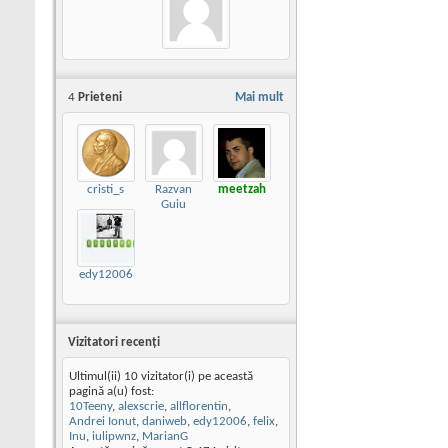
4
Prieteni
Mai mult
cristi_s
Razvan
meetzah
Guiu
edy12006
Vizitatori recenţi
Ultimul(ii) 10 vizitator(i) pe această
pagină a(u) fost:
10Teeny
,
alexscrie
,
allflorentin
,
Andrei Ionut
,
daniweb
,
edy12006
,
felix
,
Inu
,
iulipwnz
,
MarianG