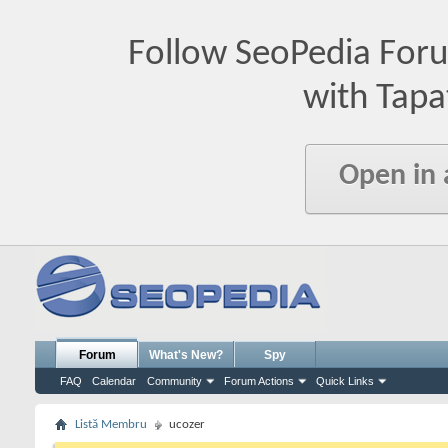
Follow SeoPedia For
with Tapa
Open in
Forum
What's New?
Spy
FAQ
Calendar
Community
Forum Actions
Quick Links
Listă Membru
ucozer