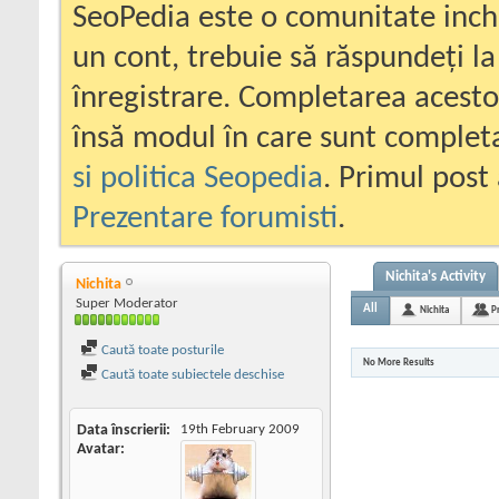
SeoPedia este o comunitate inc
un cont, trebuie să răspundeți la
înregistrare. Completarea acesto
însă modul în care sunt completa
si politica Seopedia
. Primul post 
Prezentare forumisti
.
Nichita's Activity
Nichita
Super Moderator
All
Nichita
P
Caută toate posturile
No More Results
Caută toate subiectele deschise
Data înscrierii
19th February 2009
Avatar