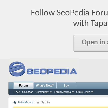
Follow SeoPedia For
with Tapa
Open in
Forum
What's New?
Spy
FAQ
Calendar
Community
Forum Actions
Quick Links
Listă Membru
Nichita