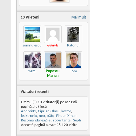
13
Prieteni
Mai mult
somnulescu
Calin B
Ratonul
matei
Popescu
Tom
Marian
Vizitatori recenţi
Ultimul(ii) 10 vizitator(i) pe această
pagină a(u) fost:
Andrei01
,
Ciprian.Olaru
,
kestor
,
lecktronix
,
neo
,
p3tq
,
PhoeniXman
,
RecomandareaZilei
,
robertantal
,
Seph
Această pagină a avut
28.120
vizite