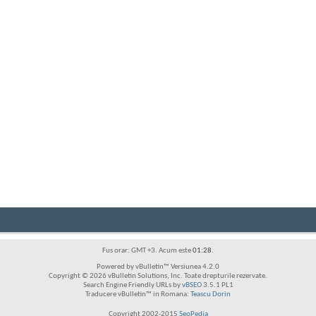
Fus orar: GMT +3. Acum este
01:28
.
Powered by vBulletin™ Versiunea 4.2.0
Copyright © 2026 vBulletin Solutions, Inc. Toate drepturile rezervate.
Search Engine Friendly URLs by
vBSEO
3.5.1 PL1
Traducere vBulletin™ in Romana:
Teascu Dorin
Copyright 2002-2015
SeoPedia