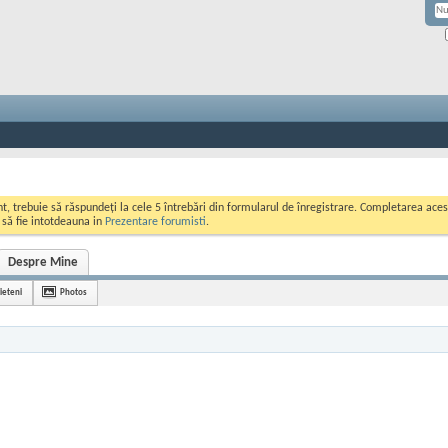
ont, trebuie să răspundeți la cele 5 întrebări din formularul de înregistrare. Completarea a
i să fie intotdeauna in
Prezentare forumisti
.
Despre Mine
ieteni
Photos