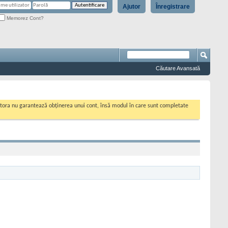
Ajutor
Înregistrare
Memorez Cont?
Căutare Avansată
cestora nu garantează obținerea unui cont, însă modul în care sunt completate