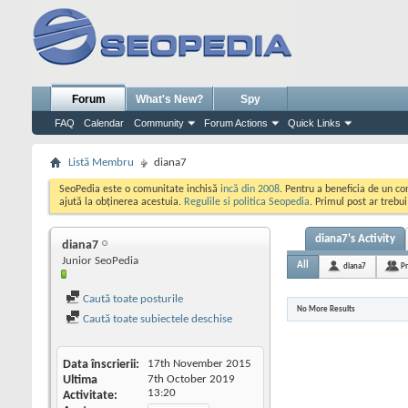
Forum
What's New?
Spy
FAQ
Calendar
Community
Forum Actions
Quick Links
Listă Membru
diana7
SeoPedia este o comunitate inchisă
incă din 2008
. Pentru a beneficia de un c
ajută la obținerea acestuia.
Regulile si politica Seopedia
. Primul post ar trebu
diana7's Activity
diana7
Junior SeoPedia
All
diana7
Pr
Caută toate posturile
No More Results
Caută toate subiectele deschise
Data înscrierii
17th November 2015
Ultima
7th October 2019
13:20
Activitate