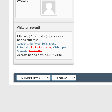
Avatar
Vizitatori recenţi
Ultimul(ii) 10 vizitator(i) pe această
pagină a(u) fost:
10Teeny
,
daniweb
,
felix
,
giox2
,
katona44
,
lucianiordache
,
Mishu
,
psc
,
Stamate
,
teodor98
Această pagină a avut
3.982
vizite