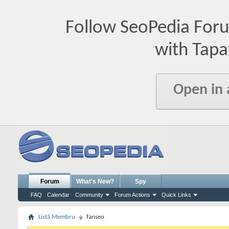
Follow SeoPedia For
with Tapa
Open in
Forum
What's New?
Spy
FAQ
Calendar
Community
Forum Actions
Quick Links
Listă Membru
fanseo