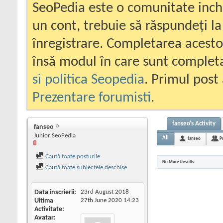
SeoPedia este o comunitate inc
un cont, trebuie să răspundeți la
înregistrare. Completarea acesto
însă modul în care sunt completa
si politica Seopedia
. Primul post 
Prezentare forumisti
.
fanseo's Activity
fanseo
Junior SeoPedia
All
fanseo
P
Caută toate posturile
No More Results
Caută toate subiectele deschise
Data înscrierii
23rd August 2018
Ultima
27th June 2020
14:23
Activitate
Avatar