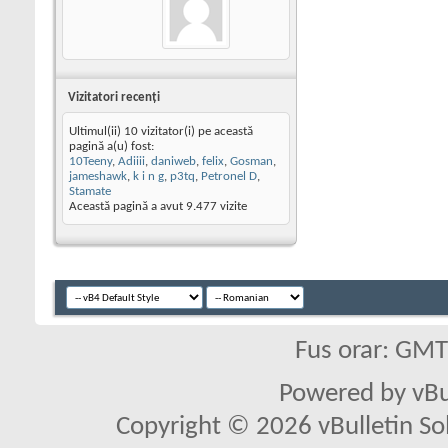
Vizitatori recenţi
Ultimul(ii) 10 vizitator(i) pe această
pagină a(u) fost:
10Teeny
,
Adiiii
,
daniweb
,
felix
,
Gosman
,
jameshawk
,
k i n g
,
p3tq
,
Petronel D
,
Stamate
Această pagină a avut
9.477
vizite
Fus orar: GM
Powered by vBu
Copyright © 2026 vBulletin Solu