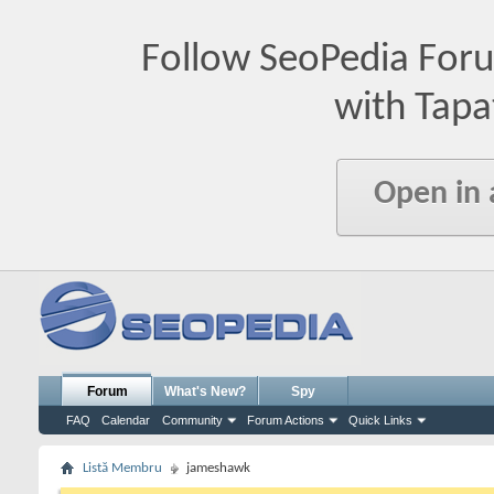
Follow SeoPedia For
with Tapa
Open in
Forum
What's New?
Spy
FAQ
Calendar
Community
Forum Actions
Quick Links
Listă Membru
jameshawk