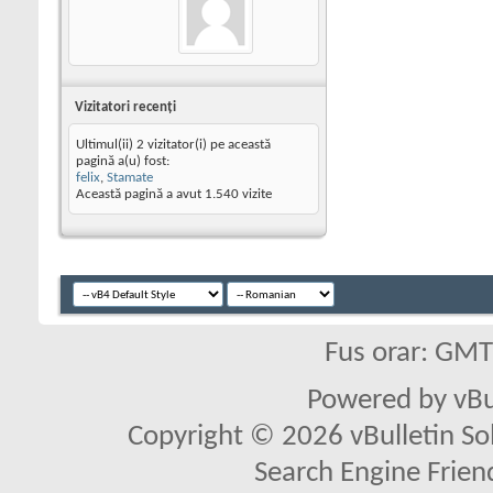
Vizitatori recenţi
Ultimul(ii) 2 vizitator(i) pe această
pagină a(u) fost:
felix
,
Stamate
Această pagină a avut
1.540
vizite
Fus orar: GM
Powered by vBu
Copyright © 2026 vBulletin Solu
Search Engine Frien