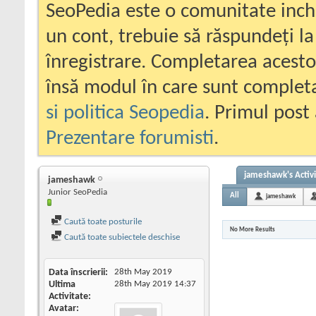
SeoPedia este o comunitate inc
un cont, trebuie să răspundeți la
înregistrare. Completarea acesto
însă modul în care sunt completa
si politica Seopedia
. Primul post 
Prezentare forumisti
.
jameshawk's Activi
jameshawk
Junior SeoPedia
All
jameshawk
Caută toate posturile
No More Results
Caută toate subiectele deschise
Data înscrierii
28th May 2019
Ultima
28th May 2019
14:37
Activitate
Avatar