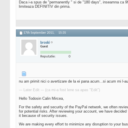
Daca i-a spus de "permanently " si de "180 days", inseamna ca 99% n
limiteaza DEFINITIV din prima.
17th September 2011,
15:35
broski
Guest
Reputatie:
0
nu am primit nici o avertizare de la ei pana acum...si acum mi l-au 
--- Later Edit --- (ca mi-a fost lene sa apas "Edit")
Hello Todosin Calin Mircea,
For the safety and security of the PayPal network, we often revi
for potential risks. After reviewing your account, we have decided 
it because of security issues.
We are making every effort to minimize any disruption to your bus