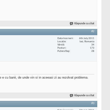
Răspunde cu citat
#2
Data înscrierii
6th July 2011
Locaţie
Iasi, Romania
Vârstă
34
Posturi
173
Putere Rep
28
e cu banii, de unde vin si in aceeasi zi au rezolvat problema.
Răspunde cu citat
#3