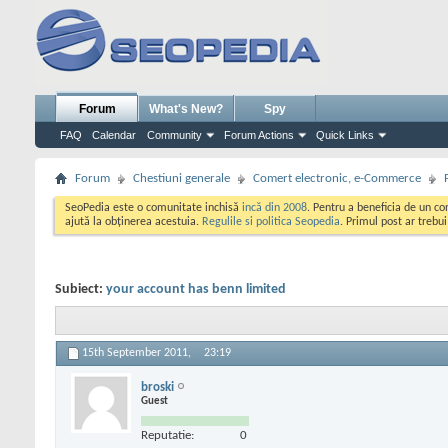
Forum
What's New?
Spy
FAQ
Calendar
Community
Forum Actions
Quick Links
Forum
Chestiuni generale
Comert electronic, e-Commerce
SeoPedia este o comunitate inchisă
incă din 2008
. Pentru a beneficia de un c
ajută la obținerea acestuia.
Regulile si politica Seopedia
. Primul post ar trebu
Subiect:
your account has benn limited
15th September 2011,
23:19
broski
Guest
Reputatie:
0