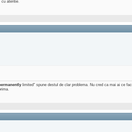
 cu atentie.
permanently
limited" spune destul de clar problema. Nu cred ca mai ai ce face,
prima.