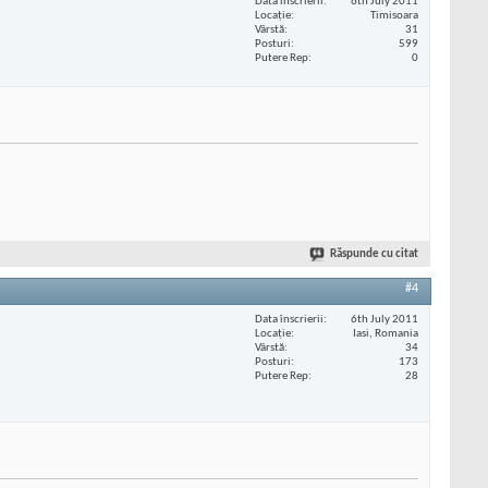
Data înscrierii
6th July 2011
Locaţie
Timisoara
Vârstă
31
Posturi
599
Putere Rep
0
Răspunde cu citat
#4
Data înscrierii
6th July 2011
Locaţie
Iasi, Romania
Vârstă
34
Posturi
173
Putere Rep
28