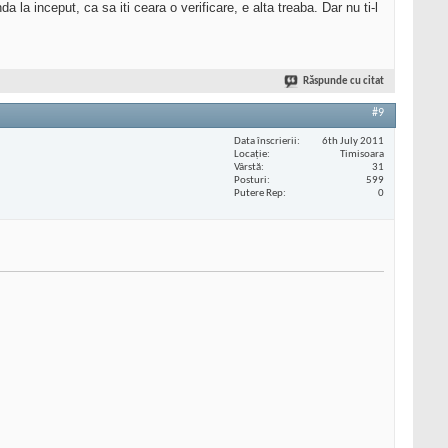
a inceput, ca sa iti ceara o verificare, e alta treaba. Dar nu ti-l
Răspunde cu citat
#9
Data înscrierii
6th July 2011
Locaţie
Timisoara
Vârstă
31
Posturi
599
Putere Rep
0