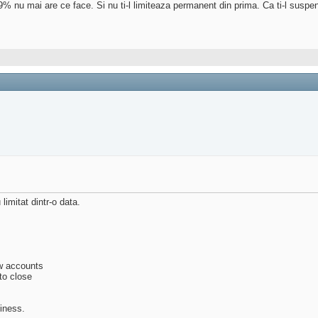
u mai are ce face. Si nu ti-l limiteaza permanent din prima. Ca ti-l suspenda l
limitat dintr-o data.
ew accounts
to close
iness.