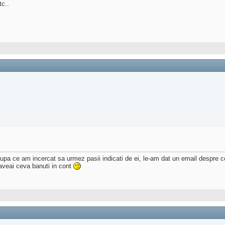
tc..
a ce am incercat sa urmez pasii indicati de ei, le-am dat un email despre ce 
aveai ceva banuti in cont