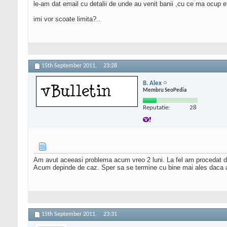
le-am dat email cu detalii de unde au venit banii ,cu ce ma ocup e
imi vor scoate limita?..
15th September 2011,
23:28
B. Alex
Membru SeoPedia
Reputatie:
28
Am avut aceeasi problema acum vreo 2 luni. La fel am procedat dup
Acum depinde de caz. Sper sa se termine cu bine mai ales daca 
15th September 2011,
23:31