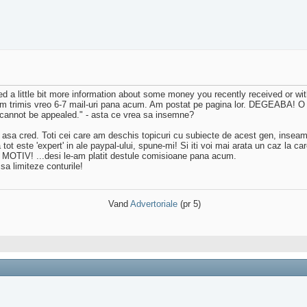
d a little bit more information about some money you recently received or wit
e-am trimis vreo 6-7 mail-uri pana acum. Am postat pe pagina lor. DEGEABA! O
n cannot be appealed." - asta ce vrea sa insemne?
u asa cred. Toti cei care am deschis topicuri cu subiecte de acest gen, inseamn
tot este 'expert' in ale paypal-ului, spune-mi! Si iti voi mai arata un caz la c
MOTIV! ...desi le-am platit destule comisioane pana acum.
 sa limiteze conturile!
Vand
Advertoriale
(pr 5)