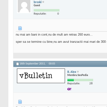
broski
Guest
Reputatie:
0
nu mai am bani in cont,nu de mult am retras 260 euro...
sper sa se termine cu bine,nu am avut tranzactii mai mari de 300 
16th September 2011,
00:05
B. Alex
Membru SeoPedia
Reputatie:
28