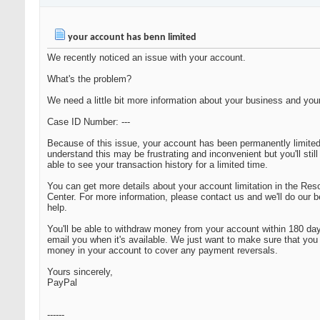
your account has benn limited
We recently noticed an issue with your account.
What's the problem?
We need a little bit more information about your business and you
Case ID Number: ---
Because of this issue, your account has been permanently limite
understand this may be frustrating and inconvenient but you'll still
able to see your transaction history for a limited time.
You can get more details about your account limitation in the Reso
Center. For more information, please contact us and we'll do our b
help.
You'll be able to withdraw money from your account within 180 day
email you when it's available. We just want to make sure that you
money in your account to cover any payment reversals.
Yours sincerely,
PayPal
------