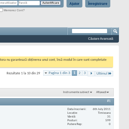
Ajutor
Înregistrare
Memorez Cont?
Căutare Avansată
cestora nu garantează obținerea unui cont, însă modul în care sunt completate
Pagina 1 din 3
1
2
3
Rezultate 1 la 10 din 29
Ultimul
Instrumente subiect
Afișează
#1
Data înscrierii
6th July 2011
Locaţie
Timisoara
Vârstă
31
Posturi
599
Putere Rep
0