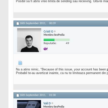
Posibil sa fi atins vreo limita de sending sau receiving. Uita-te mai
16th September 2011,
00:39
Cristi G
Membru SeoPedia
Reputatie:
49
Nu a atins nimic, "Because of this issue, your account has been
Probabil te-au avertizat inainte, ca nu te limiteaza permanent din 
16th September 2011,
01:30
Vali D
Membru SeoPedia