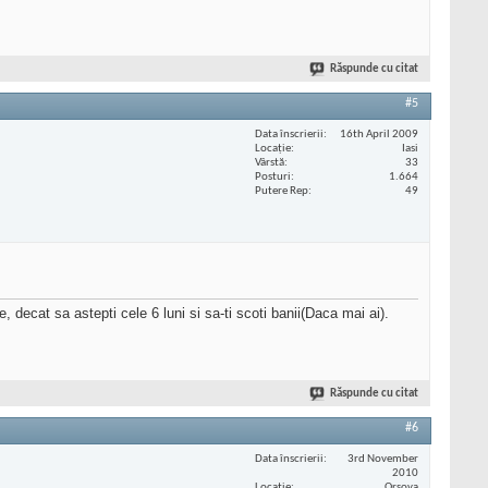
Răspunde cu citat
#5
Data înscrierii
16th April 2009
Locaţie
Iasi
Vârstă
33
Posturi
1.664
Putere Rep
49
 decat sa astepti cele 6 luni si sa-ti scoti banii(Daca mai ai).
Răspunde cu citat
#6
Data înscrierii
3rd November
2010
Locaţie
Orsova