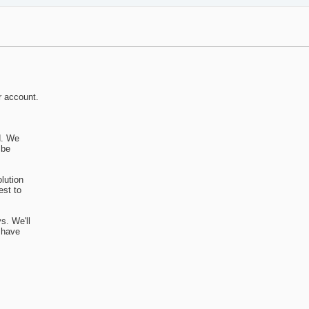
r account.
d. We
 be
lution
est to
s. We'll
 have