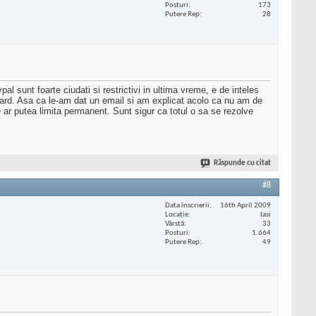
Posturi
173
Putere Rep
28
 sunt foarte ciudati si restrictivi in ultima vreme, e de inteles
 card. Asa ca le-am dat un email si am explicat acolo ca nu am de
ar putea limita permanent. Sunt sigur ca totul o sa se rezolve
Răspunde cu citat
#8
Data înscrierii
16th April 2009
Locaţie
Iasi
Vârstă
33
Posturi
1.664
Putere Rep
49