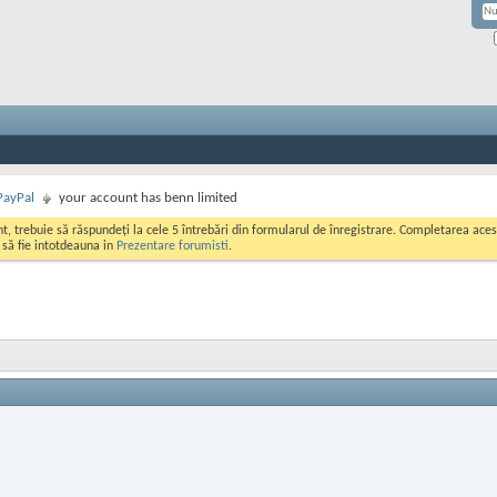
PayPal
your account has benn limited
ont, trebuie să răspundeți la cele 5 întrebări din formularul de înregistrare. Completarea a
i să fie intotdeauna in
Prezentare forumisti
.