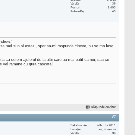
Vârstă
39
Posturi
1.603
Putere Rep
43
hdrew."
 sa mai sun si astazi, sper sa-mi raspunda cineva, nu sa ma lase
a ca cerem ajutorul de la altii care au mai patit ca noi, sau ce
are vei ramane cu gura cascata!
Răspunde cu citat
#7
Data înscrierii
6th July 2011
Locaţie
Iasi, Romania
Vârstă
34