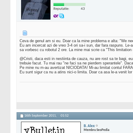
Reputatie:
43
Ceva de genul am si eu. Doar ca la mine problema e alta: "We nee
Eu am incercat azi de vreo 3-4 ori sa-i sun, dar fara raspuns. L
sa vorbesc cu robotul 2 ore. La mine mai scrie ca "This limitatio
@Cristi, daca esti in nestiinta de cauza, nu are rost sa te bagi, e
trebuie facut. Tu mai rau "ne faci sa ne pierdem sperantele". Daca 
Pe mine nu m-au avertizat NICIODATA! Mi-au limitat contul FARA 
Eu sunt sigur ca nu a atins nici-o limita. Doar ca asa le-a venit lor
16th September 2011,
01:52
B. Alex
Membru SeoPedia