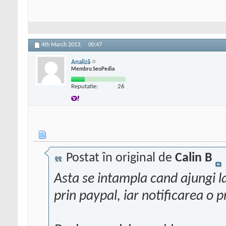
4th March 2013,
00:47
Analiză
Membru SeoPedia
Reputatie:
26
Postat în original de
Calin B
Asta se intampla cand ajungi l
prin paypal, iar notificarea o 