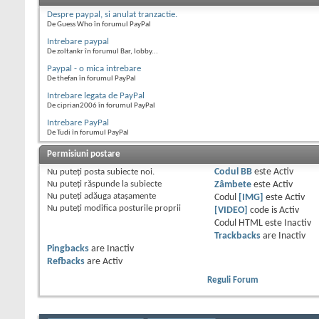
Despre paypal, si anulat tranzactie.
De Guess Who în forumul PayPal
Intrebare paypal
De zoltankr în forumul Bar, lobby...
Paypal - o mica intrebare
De thefan în forumul PayPal
Intrebare legata de PayPal
De ciprian2006 în forumul PayPal
Intrebare PayPal
De Tudi în forumul PayPal
Permisiuni postare
Nu puteţi
posta subiecte noi.
Codul BB
este
Activ
Nu puteţi
răspunde la subiecte
Zâmbete
este
Activ
Nu puteţi
adăuga ataşamente
Codul
[IMG]
este
Activ
Nu puteţi
modifica posturile proprii
[VIDEO]
code is
Activ
Codul HTML este
Inactiv
Trackbacks
are
Inactiv
Pingbacks
are
Inactiv
Refbacks
are
Activ
Reguli Forum