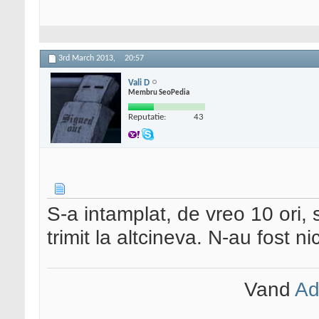
3rd March 2013,
20:57
Vali D
Membru SeoPedia
Reputatie:
43
S-a intamplat, de vreo 10 ori, 
trimit la altcineva. N-au fost n
Vand
Ad