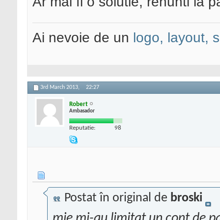
Ar mai fi o solutie, renunti la 
Ai nevoie de un
logo, layout, 
3rd March 2013,
22:27
Robert
Ambasador
Reputatie:
98
Postat în original de
broski
mie mi-au limitat un cont de p