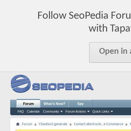
Follow SeoPedia For
with Tapa
Open in
Forum
What's New?
Spy
FAQ
Calendar
Community
Forum Actions
Quick Links
Forum
Chestiuni generale
Comert electronic, e-Commerce