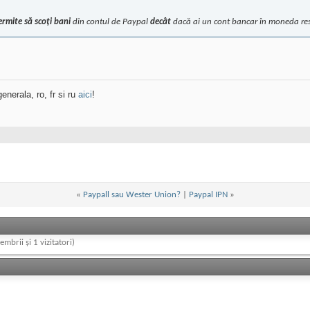
ermite să scoți bani
din contul de Paypal
decât
dacă ai un cont bancar în moneda res
enerala, ro, fr si ru
aici
!
«
Paypall sau Wester Union?
|
Paypal IPN
»
embrii și 1 vizitatori)