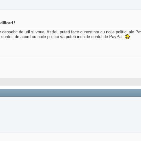
ificari !
eosebit de util si voua. Astfel, puteti face cunostinta cu noile politici ale P
u sunteti de acord cu noile politici va puteti inchide contul de PayPal.