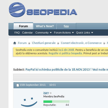
Forum
What's New?
Spy
FAQ
Calendar
Community
Forum Actions
Quick Links
Forum
Chestiuni generale
Comert electronic, e-Commerce
SeoPedia este o comunitate inchisă
incă din 2008
. Pentru a beneficia de un c
ajută la obținerea acestuia.
Regulile si politica Seopedia
. Primul post ar trebu
Subiect:
PayPal isi schimba politicile de la 18.NOV.2013 ! Vezi noile m
15th September 2013,
10:51
iSKY
Membru SeoPedia
Reputatie:
44