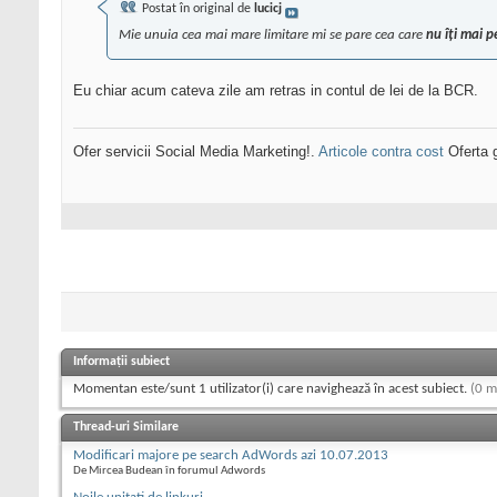
Postat în original de
lucicj
Mie unuia cea mai mare limitare mi se pare cea care
nu îți mai p
Eu chiar acum cateva zile am retras in contul de lei de la BCR.
Ofer servicii Social Media Marketing!.
Articole contra cost
Oferta g
Informații subiect
Momentan este/sunt 1 utilizator(i) care navighează în acest subiect.
(0 m
Thread-uri Similare
Modificari majore pe search AdWords azi 10.07.2013
De Mircea Budean în forumul Adwords