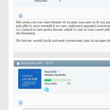
Reputatie:
0
Mie unuia cea mai mare limitare mi se pare cea care nu îți mai per
poți plăti în orice monedă ți se cere, realizează paypalul conversi
cu o bancă la care pentru fiecare valută în care ai cont curent plăt
din România).
Din fericire, există (încă) suficienți comercianți care să accepte
15th January 2014,
05:52
Rapsodia
Membru SeoPedia
Reputatie:
33