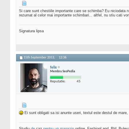
Si care sunt chestiile importante care se schimba? Eu niciodata n-am
rezumat al celor mai importante schimbari... altfel, nu stiu cati vor
Signatura lipsa
15th September 2013,
12:36
felix
Membru SeoPedia
Reputatie:
45
Ei sunt obligati sa isi anunte useri, textul este destul de mare,
Studiu
de
caz
pentru un magazin
online, FashionLand, Bld, Bulev