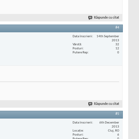
Răspunde cu citat
#4
Data înscrierii
14th September
2013
Vârstă
32
Posturi
12
Putere Rep
0
Răspunde cu citat
#5
Data înscrierii
6th December
2013
Locaţie
Cluj, RO
Posturi
6
Putere Rep
0