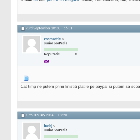
23rd September 2013,
16:31
cromartie
Junior SeoPedia
Reputatie:
0
Cat timp ne putem primi linistiti platile pe paypal si putem sa sco
15th January 2014,
02:20
lucicj
Junior SeoPedia