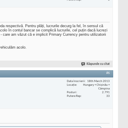
 respectivă. Pentru plăți, lucrurile decurg la fel, în sensul că
colo în contul bancar se complică lucrurile, cel puțin dacă lucrezi
 - care am văzut că e implicit Primary Currency pentru utilizatorii
 vehiculăm acolo.
Răspunde cu citat
#6
Data înscrierii
18th March 2013
Locaţie
Hungary + Chișinău +
Câmpina
Posturi
2.791
Putere Rep
33