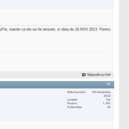
ayPal, inainte ca ele sa fie lansate, in data de 18.NOV.2013. Pentru
Răspunde cu citat
#2
Data înscrierii
5th November
2010
Locaţie
Iasi
Posturi
1.355
Putere Rep
50