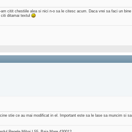
 citit chestiile alea si nici n-o sa le citesc acum. Daca vrei sa faci un bine s
 citi ditamai textul
 cine stie ce au mai modificat in el. Important este sa le lase sa muncim si sa 
ardul Regele Mihai I 55, Baia Mare 430012