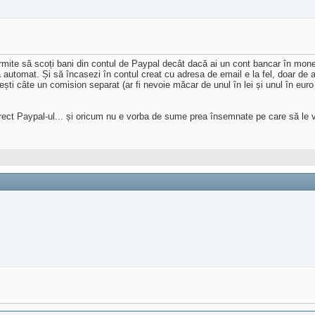
mite să scoți bani din contul de Paypal decât dacă ai un cont bancar în moneda
a automat. Și să încasezi în contul creat cu adresa de email e la fel, doar de a
ești câte un comision separat (ar fi nevoie măcar de unul în lei și unul în euro
 direct Paypal-ul... și oricum nu e vorba de sume prea însemnate pe care să le