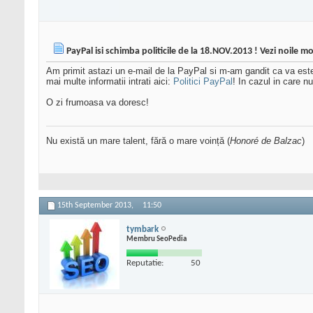
PayPal isi schimba politicile de la 18.NOV.2013 ! Vezi noile mod
Am primit astazi un e-mail de la PayPal si m-am gandit ca va este d
mai multe informatii intrati aici:
Politici PayPal
! In cazul in care n
O zi frumoasa va doresc!
Nu există un mare talent, fără o mare voință (
Honoré de Balzac
)
15th September 2013,
11:50
tymbark
Membru SeoPedia
Reputatie:
50