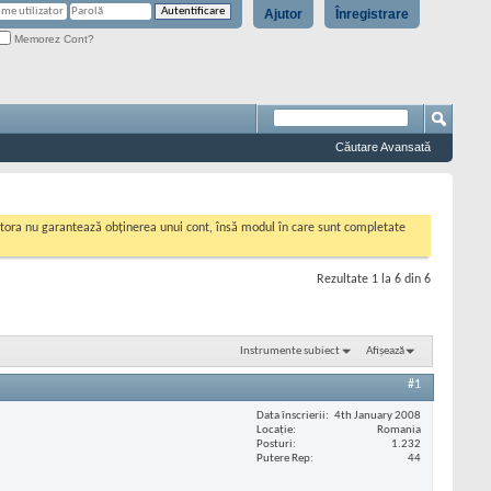
Ajutor
Înregistrare
Memorez Cont?
Căutare Avansată
cestora nu garantează obținerea unui cont, însă modul în care sunt completate
Rezultate 1 la 6 din 6
Instrumente subiect
Afișează
#1
Data înscrierii
4th January 2008
Locaţie
Romania
Posturi
1.232
Putere Rep
44