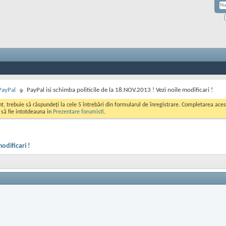
PayPal
PayPal isi schimba politicile de la 18.NOV.2013 ! Vezi noile modificari !
ont, trebuie să răspundeți la cele 5 întrebări din formularul de înregistrare. Completarea a
i să fie intotdeauna in
Prezentare forumisti
.
odificari !