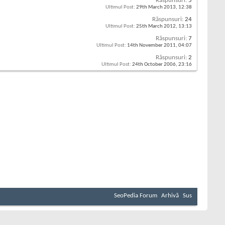
Răspunsuri:
5
Ultimul Post:
29th March 2013,
12:38
Răspunsuri:
24
Ultimul Post:
25th March 2012,
13:13
Răspunsuri:
7
Ultimul Post:
14th November 2011,
04:07
Răspunsuri:
2
Ultimul Post:
24th October 2006,
23:16
SeoPedia Forum
Arhivă
Sus