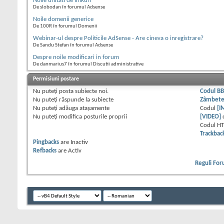
Noile unitati de linkuri
De slobodan în forumul Adsense
Noile domenii generice
De 100R în forumul Domenii
Webinar-ul despre Politicile AdSense - Are cineva o inregistrare?
De Sandu Stefan în forumul Adsense
Despre noile modificari in forum
De danmarius7 în forumul Discutii administrative
Permisiuni postare
Nu puteţi
posta subiecte noi.
Codul B
Nu puteţi
răspunde la subiecte
Zâmbet
Nu puteţi
adăuga ataşamente
Codul
[I
Nu puteţi
modifica posturile proprii
[VIDEO]
Codul H
Trackbac
Pingbacks
are
Inactiv
Refbacks
are
Activ
Reguli Fo