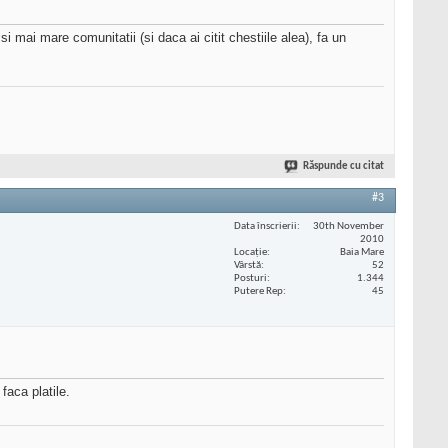
i mai mare comunitatii (si daca ai citit chestiile alea), fa un
Răspunde cu citat
#3
Data înscrierii
30th November
2010
Locaţie
Baia Mare
Vârstă
52
Posturi
1.344
Putere Rep
45
faca platile.