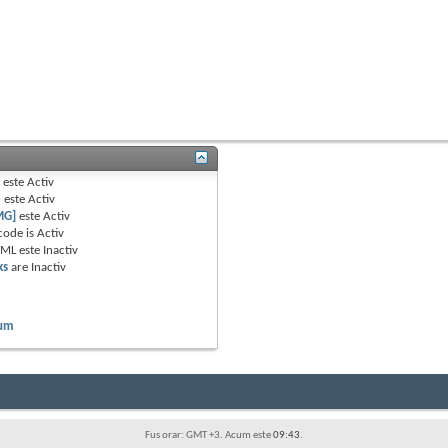
B
este
Activ
e
este
Activ
MG]
este
Activ
code is
Activ
TML este
Inactiv
ks
are
Inactiv
rum
Fus orar: GMT +3. Acum este
09:43
.