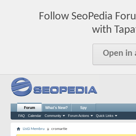
Follow SeoPedia For
with Tapa
Open in
Forum
What's New?
Spy
FAQ
Calendar
Community
Forum Actions
Quick Links
Listă Membru
cromartie