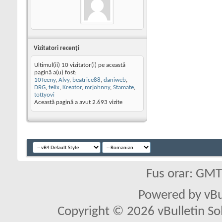
Vizitatori recenţi
Ultimul(ii) 10 vizitator(i) pe această
pagină a(u) fost:
10Teeny
,
Alvy
,
beatrice88
,
daniweb
,
DRG
,
felix
,
Kreator
,
mrjohnny
,
Stamate
,
tottyovi
Această pagină a avut
2.693
vizite
Fus orar: GM
Powered by vBu
Copyright © 2026 vBulletin Solu