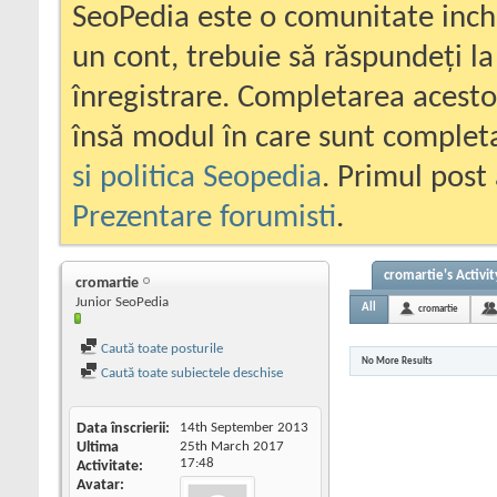
SeoPedia este o comunitate inc
un cont, trebuie să răspundeți la
înregistrare. Completarea acesto
însă modul în care sunt completa
si politica Seopedia
. Primul post 
Prezentare forumisti
.
cromartie's Activit
cromartie
Junior SeoPedia
All
cromartie
Caută toate posturile
No More Results
Caută toate subiectele deschise
Data înscrierii
14th September 2013
Ultima
25th March 2017
17:48
Activitate
Avatar