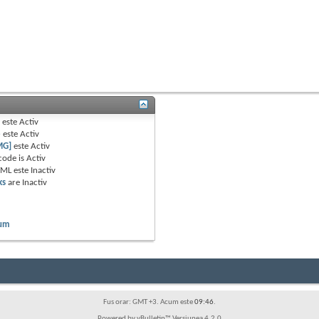
B
este
Activ
e
este
Activ
MG]
este
Activ
code is
Activ
TML este
Inactiv
ks
are
Inactiv
rum
Fus orar: GMT +3. Acum este
09:46
.
Powered by vBulletin™ Versiunea 4.2.0