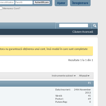
Ajutor
Înregistrare
Memorez Cont?
Căutare Avansată
cestora nu garantează obținerea unui cont, însă modul în care sunt completate
Rezultate 1 la 1 din 1
Instrumente subiect
Afișează
#1
Data înscrierii
24th November
2013
Vârstă
45
Posturi
69
Putere Rep
0