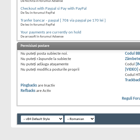
De Nichita în forumul Adsense
Checkout with Paypal si Pay with PayPal
De Tzu în forumul PayPal
Tranfer bancar - paypal [ 70$ via paypal pe 170 lei ]
De leo în forumul PayPal
Your payments are currently on hold
De arrasoft în forumul Adsense
Permisiuni postare
Nu puteţi
posta subiecte noi.
Codul B
Nu puteţi
răspunde la subiecte
Zâmbet
Nu puteţi
adăuga ataşamente
Codul
[I
Nu puteţi
modifica posturile proprii
[VIDEO]
Codul H
Trackbac
Pingbacks
are
Inactiv
Refbacks
are
Activ
Reguli Fo