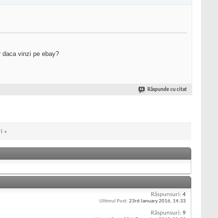
ar daca vinzi pe ebay?
Răspunde cu citat
i
»
Răspunsuri:
4
Ultimul Post:
23rd January 2016,
14:33
Răspunsuri:
9