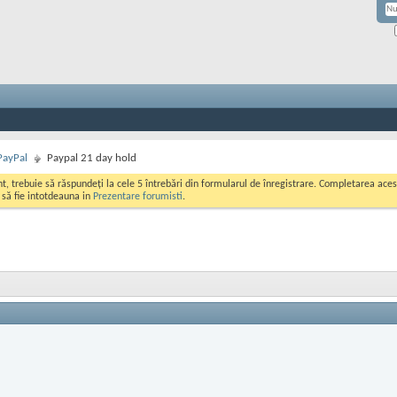
PayPal
Paypal 21 day hold
ont, trebuie să răspundeți la cele 5 întrebări din formularul de înregistrare. Completarea a
i să fie intotdeauna in
Prezentare forumisti
.