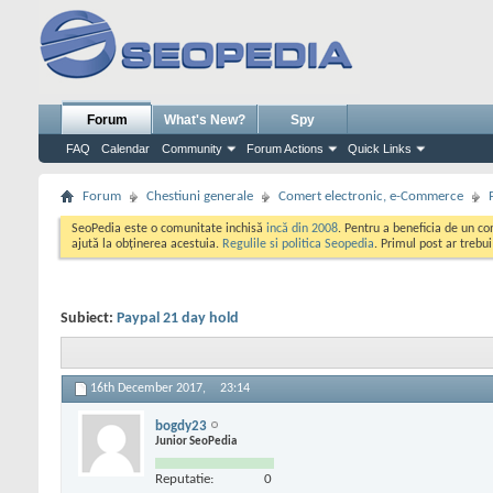
Forum
What's New?
Spy
FAQ
Calendar
Community
Forum Actions
Quick Links
Forum
Chestiuni generale
Comert electronic, e-Commerce
SeoPedia este o comunitate inchisă
incă din 2008
. Pentru a beneficia de un c
ajută la obținerea acestuia.
Regulile si politica Seopedia
. Primul post ar trebu
Subiect:
Paypal 21 day hold
16th December 2017,
23:14
bogdy23
Junior SeoPedia
Reputatie:
0