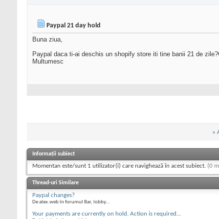
Paypal 21 day hold
Buna ziua,
Paypal daca ti-ai deschis un shopify store iti tine banii 21 de zil
Multumesc
«
Informații subiect
Momentan este/sunt 1 utilizator(i) care navighează în acest subiect.
(0 m
Thread-uri Similare
Paypal changes?
De alex.web în forumul Bar, lobby...
Your payments are currently on hold. Action is required...