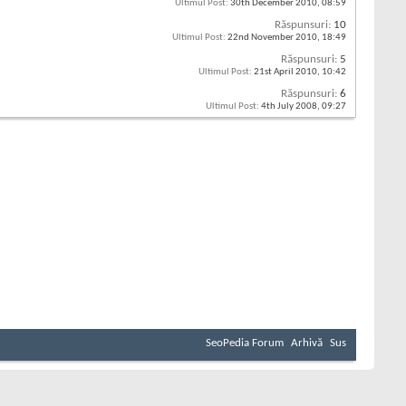
Ultimul Post:
30th December 2010,
08:59
Răspunsuri:
10
Ultimul Post:
22nd November 2010,
18:49
Răspunsuri:
5
Ultimul Post:
21st April 2010,
10:42
Răspunsuri:
6
Ultimul Post:
4th July 2008,
09:27
SeoPedia Forum
Arhivă
Sus