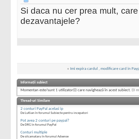
Si daca nu cer prea mult, care 
dezavantajele?
«
Imi expira cardul , modificare card in Pay
Informații subiect
Momentan este/sunt 1 utilizator(i) care navighează în acest subiect.
(0 m
Thread-uri Similare
2 conturi PayPal acelasi ip
De LuKian în forumul Subiecte pentru incepatori
Pot avea 2 conturi pe paypal?
De DRG în forumul PayPal
Conturi multiple
De silcamataru în forumul Adsense