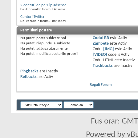
2 conturi de pe 1 ip adsense
De Skinnerul în forumul Adsense
Conturi Twitter
De Federals în forumul Bar, lobby...
Permisiuni postare
Nu puteţi
posta subiecte noi.
Codul BB
este
Activ
Nu puteţi
răspunde la subiecte
Zâmbete
este
Activ
Nu puteţi
adăuga ataşamente
Codul
[IMG]
este
Activ
Nu puteţi
modifica posturile proprii
[VIDEO]
code is
Activ
Codul HTML este
Inactiv
Trackbacks
are
Inactiv
Pingbacks
are
Inactiv
Refbacks
are
Activ
Reguli Forum
Fus orar: GM
Powered by vBu