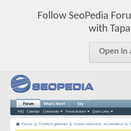
Follow SeoPedia For
with Tapa
Open in
Forum
What's New?
Spy
FAQ
Calendar
Community
Forum Actions
Quick Links
Forum
Chestiuni generale
Comert electronic, e-Commerce