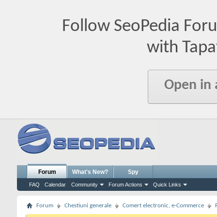
Follow SeoPedia For
with Tapa
Open in
Forum
What's New?
Spy
FAQ
Calendar
Community
Forum Actions
Quick Links
Forum
Chestiuni generale
Comert electronic, e-Commerce