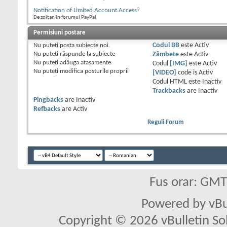
Notification of Limited Account Access?
De zoltan în forumul PayPal
Permisiuni postare
Nu puteţi
posta subiecte noi.
Codul BB
este
Activ
Nu puteţi
răspunde la subiecte
Zâmbete
este
Activ
Nu puteţi
adăuga ataşamente
Codul
[IMG]
este
Activ
Nu puteţi
modifica posturile proprii
[VIDEO]
code is
Activ
Codul HTML este
Inactiv
Trackbacks
are
Inactiv
Pingbacks
are
Inactiv
Refbacks
are
Activ
Reguli Forum
Fus orar: GM
Powered by vBu
Copyright © 2026 vBulletin Solu