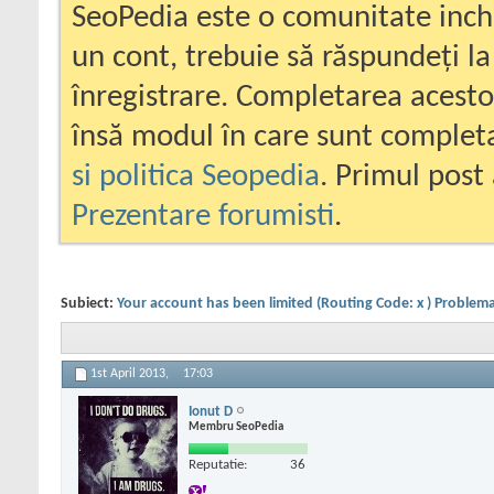
SeoPedia este o comunitate inc
un cont, trebuie să răspundeți la
înregistrare. Completarea acesto
însă modul în care sunt completa
si politica Seopedia
. Primul post 
Prezentare forumisti
.
Subiect:
Your account has been limited (Routing Code: x ) Problema
1st April 2013,
17:03
Ionut D
Membru SeoPedia
Reputatie:
36