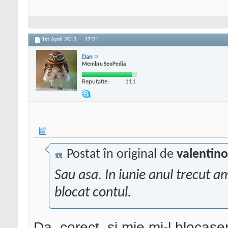
1st April 2013,
17:21
Dan
Membru SeoPedia
Reputatie:
111
Postat în original de
valentino
Sau asa. In iunie anul trecut a
blocat contul.
Da, corect, si mie mi-l blocase