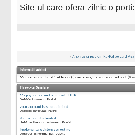
Site-ul care ofera zilnic o port
«
A extras cineva din PayPal pe card Visa
Informații subiect
Momentan este/sunt 1 utilizator(i) care navighează în acest subiect.
(0 m
Thread-uri Similare
My paypal account is limited [ HELP ]
De MaXz în forumul PayPal
your account has benn limited
De broski în forumul PayPal
Your account is limited
De Mihai Alexandru în forumul PayPal
Implementare sistem de routing
De Robert în forumul Bar, lobby...