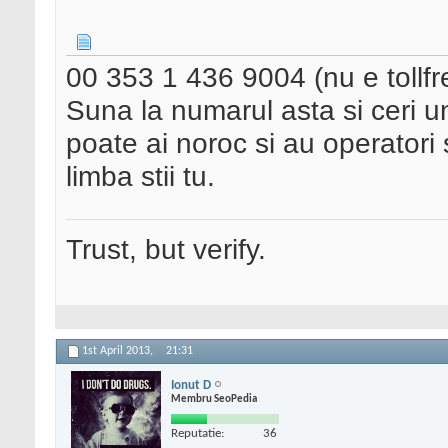
00 353 1 436 9004 (nu e tollfr
Suna la numarul asta si ceri u
poate ai noroc si au operatori 
limba stii tu.
Trust, but verify.
1st April 2013,
21:31
Ionut D
Membru SeoPedia
Reputatie:
36