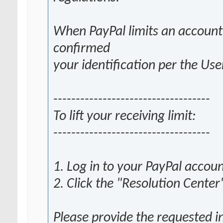
When PayPal limits an account
confirmed
your identification per the Us
-----------------------------------
To lift your receiving limit:
-----------------------------------
1. Log in to your PayPal accou
2. Click the "Resolution Center
Please provide the requested i