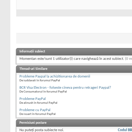
Informații subiect
Momentan este/sunt 1 utilizator(i) care navighează în acest subiect.
(0 m
Thread-uri Similare
Probleme Paypal la achizitionarea de domenii
De iuddavali în forumul PayPal
BCR Visa Electron - folseste cineva pentru retrageri Paypal?
De Consumatorul în forumul PayPal
Probleme PayPal
De alinush în forumul PayPal
Probleme cu PayPal
De ivuart în forumul PayPal
Permisiuni postare
Nu puteţi
posta subiecte noi.
Codul B