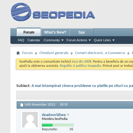
Forum
What's New?
Spy
FAQ
Calendar
Community
Forum Actions
Quick Links
Forum
Chestiuni generale
Comert electronic, e-Commerce
SeoPedia este o comunitate inchisă
incă din 2008
. Pentru a beneficia de un c
ajută la obținerea acestuia.
Regulile si politica Seopedia
. Primul post ar trebu
Subiect:
A mai intampinat cineva probleme cu platile pe situri cu pa
14th November 2013,
18:10
deadworldisee
Membru SeoPedia
Reputatie:
36