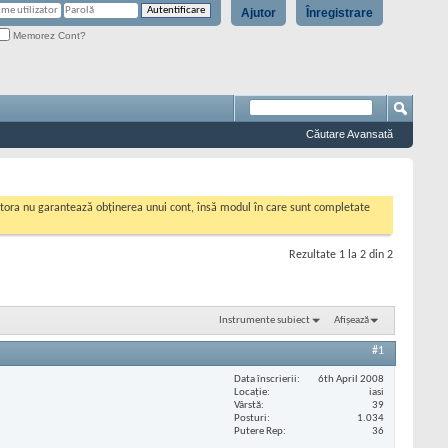
Ajutor
Înregistrare
Memorez Cont?
Căutare Avansată
cestora nu garantează obținerea unui cont, însă modul în care sunt completate
Rezultate 1 la 2 din 2
Instrumente subiect
Afișează
#1
Data înscrierii
6th April 2008
Locaţie
iasi
Vârstă
39
Posturi
1.034
Putere Rep
36