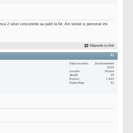
nca 2 situri concurente au patit la fel. Am testat si personal imi
Răspunde cu citat
#2
Data înscrierii
3rd November
2010
Locaţie
Orsova
Vârstă
39
Posturi
1.603
Putere Rep
43