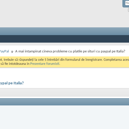
PayPal
A mai intampinat cineva probleme cu platile pe situri cu paypal pe Italia?
ont, trebuie să răspundeți la cele 5 întrebări din formularul de înregistrare. Completarea a
i să fie intotdeauna in
Prezentare forumisti
.
ypal pe Italia?