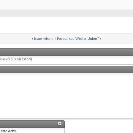
«
issue refund
|
Paypall sau Wester Union?
»
embrii și 1 vizitatori)
B
este
Activ