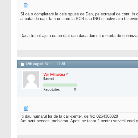
Si ca o completare la cele spuse de Dan, pe extrasul de cont, in ca
ai batai de cap, fa-ti un card la BCR sau ING si activeaza-ti serv
Daca te pot ajuta cu un sfat sau daca doresti o oferta de optimiza
12th August 2011,
17:38
Vali Mihalcea
Banned
Reputatie:
0
Iti dau numarul lor de la call-center, de fix: 0264308028
Am avut aceeasi problema. Apesi pe tasta 2 pentru servicii carduri a