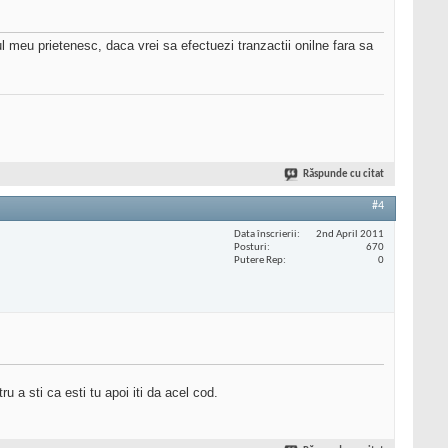
ul meu prietenesc, daca vrei sa efectuezi tranzactii onilne fara sa
Răspunde cu citat
#4
Data înscrierii
2nd April 2011
Posturi
670
Putere Rep
0
u a sti ca esti tu apoi iti da acel cod.