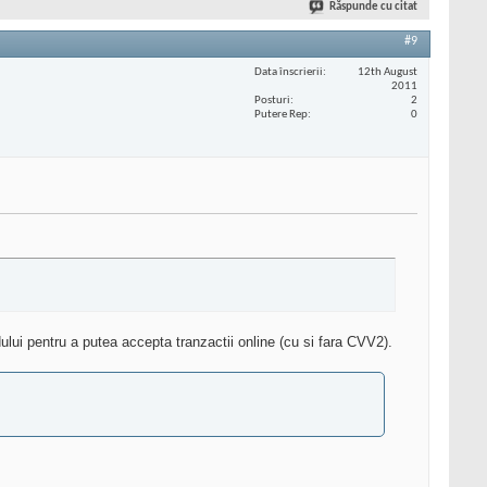
Răspunde cu citat
#9
Data înscrierii
12th August
2011
Posturi
2
Putere Rep
0
ului pentru a putea accepta tranzactii online (cu si fara CVV2).