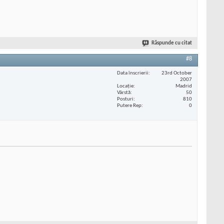
Răspunde cu citat
#8
Data înscrierii
23rd October
2007
Locaţie
Madrid
Vârstă
50
Posturi
810
Putere Rep
0