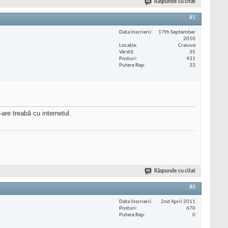
Răspunde cu citat
#5
Data înscrierii
17th September
2010
Locaţie
Craiova
Vârstă
35
Posturi
431
Putere Rep
33
are treabă cu internetul.
Răspunde cu citat
#6
Data înscrierii
2nd April 2011
Posturi
670
Putere Rep
0