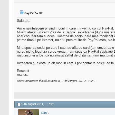
PayPal != BT
Salutare.
Am o neintelegere privind modul in care imi verific contul PayPal, s
Mi-am atasat un card Visa de la Banca Transilvania (dupa multe lup
acel cod, dar fara succes. Doamna de acolo, care mi-a modificat ca
petrec timpul pe Internet, nu stiu prea multe de PayPal asta, bla b
Mi-a spus ca codul pe care-l caut se afla pe card (am crezut ca o
nu au nici o legatura cu ce vreau. I-am spus ca PayPal sustrage 1.5
raspunsul ei a fost ca nu exista astfel de chitante. I-am multumit 
Intrebarea e, exista un alt mod in care ii pot contacta pe cei de l
Respect
marius.
Ultima modificare făcută de marius.; 12th August 2011 la
16:28
.
12th August 2011,
16:28
Dan