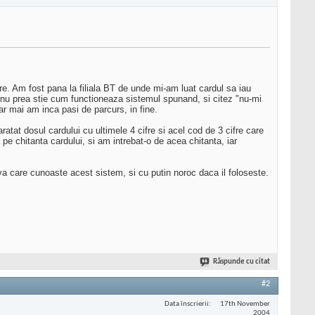
re. Am fost pana la filiala BT de unde mi-am luat cardul sa iau
a nu prea stie cum functioneaza sistemul spunand, si citez "nu-mi
ar mai am inca pasi de parcurs, in fine.
aratat dosul cardului cu ultimele 4 cifre si acel cod de 3 cifre care
pe chitanta cardului, si am intrebat-o de acea chitanta, iar
eva care cunoaste acest sistem, si cu putin noroc daca il foloseste.
Răspunde cu citat
#2
Data înscrierii
17th November
2004