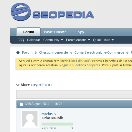
Forum
What's New?
Spy
FAQ
Calendar
Community
Forum Actions
Quick Links
Forum
Chestiuni generale
Comert electronic, e-Commerce
SeoPedia este o comunitate inchisă
incă din 2008
. Pentru a beneficia de un c
ajută la obținerea acestuia.
Regulile si politica Seopedia
. Primul post ar trebu
Subiect:
PayPal != BT
12th August 2011,
16:22
marius.
Junior SeoPedia
Reputatie:
0