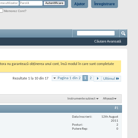
Ajutor
Înregistrare
Memorez Cont?
Căutare Avansată
cestora nu garantează obținerea unui cont, însă modul în care sunt completate
Pagina 1 din 2
1
2
Rezultate 1 la 10 din 17
Ultimul
Instrumente subiect
Afișează
#1
Data înscrierii
12th August
2011
Posturi
2
Putere Rep
0