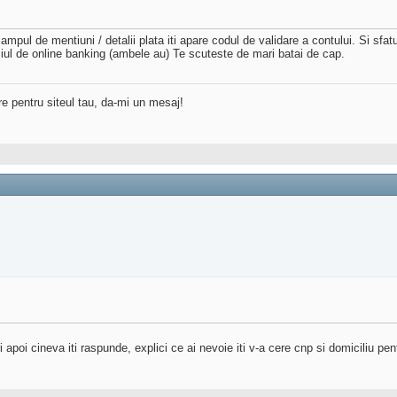
mpul de mentiuni / detalii plata iti apare codul de validare a contului. Si sfat
iciul de online banking (ambele au) Te scuteste de mari batai de cap.
re pentru siteul tau, da-mi un mesaj!
poi cineva iti raspunde, explici ce ai nevoie iti v-a cere cnp si domiciliu pentr