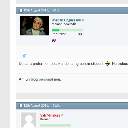
12th August 2011,
20:05
Bogdan Ungureanu
Membru SeoPedia
Reputatie:
33
De asta prefer homebankul de la ing pentru studenți
. Nu trebu
Am un blog
personal
nou.
12th August 2011,
21:08
Vali Mihalcea
Banned