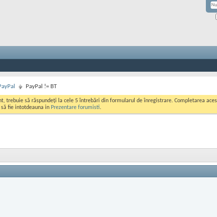
PayPal
PayPal != BT
ont, trebuie să răspundeți la cele 5 întrebări din formularul de înregistrare. Completarea a
i să fie intotdeauna in
Prezentare forumisti
.