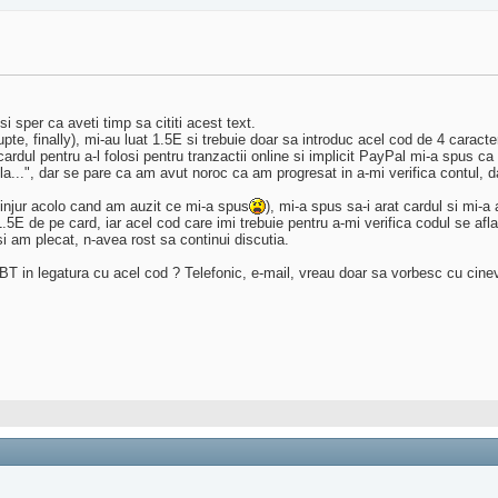
i sper ca aveti timp sa cititi acest text.
te, finally), mi-au luat 1.5E si trebuie doar sa introduc acel cod de 4 caracte
rdul pentru a-l folosi pentru tranzactii online si implicit PayPal mi-a spus c
la...", dar se pare ca am avut noroc ca am progresat in a-mi verifica contul, d
 injur acolo cand am auzit ce mi-a spus
), mi-a spus sa-i arat cardul si mi-a 
E de pe card, iar acel cod care imi trebuie pentru a-mi verifica codul se afla 
si am plecat, n-avea rost sa continui discutia.
a BT in legatura cu acel cod ? Telefonic, e-mail, vreau doar sa vorbesc cu cin