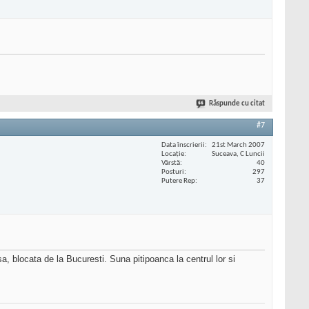
Răspunde cu citat
#7
Data înscrierii
21st March 2007
Locaţie
Suceava, C Luncii
Vârstă
40
Posturi
297
Putere Rep
37
, blocata de la Bucuresti. Suna pitipoanca la centrul lor si