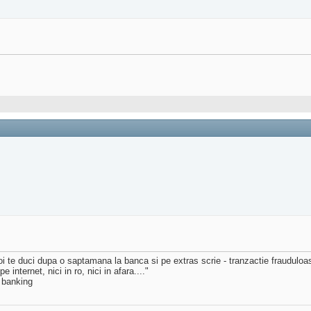
i te duci dupa o saptamana la banca si pe extras scrie - tranzactie frauduloasa
internet, nici in ro, nici in afara...."
 banking