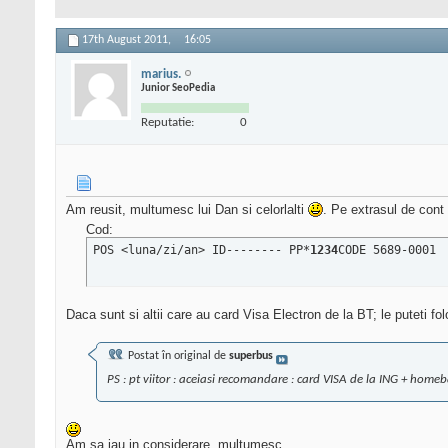
17th August 2011,
16:05
marius.
Junior SeoPedia
Reputatie:
0
Am reusit, multumesc lui Dan si celorlalti
. Pe extrasul de cont
Cod:
POS <luna/zi/an> ID-------- PP*
1234
CODE 5689-0001
Daca sunt si altii care au card Visa Electron de la BT; le puteti f
Postat în original de
superbus
PS : pt viitor : aceiasi recomandare : card VISA de la ING + home
Am sa iau in considerare, multumesc.