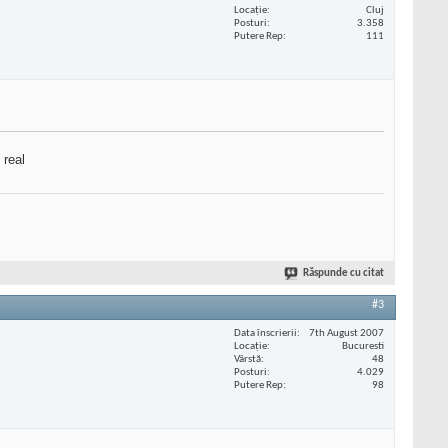
Locaţie
Cluj
Posturi
3.358
Putere Rep
111
 real
Răspunde cu citat
#3
Data înscrierii
7th August 2007
Locaţie
Bucuresti
Vârstă
48
Posturi
4.029
Putere Rep
98