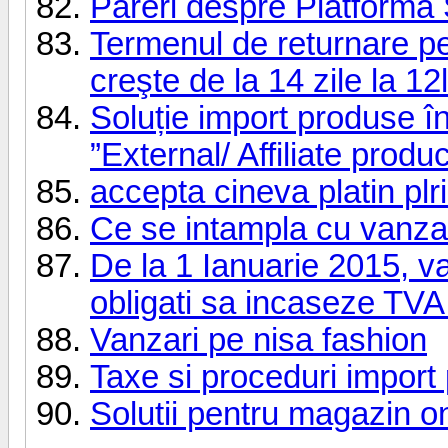
Pareri despre Platform
Termenul de returnare p
creşte de la 14 zile la 12
Soluție import produse î
”External/ Affiliate produc
accepta cineva platin pl
Ce se intampla cu vanzar
De la 1 Ianuarie 2015, va
obligati sa incaseze TVA.
Vanzari pe nisa fashion
Taxe si proceduri impor
Solutii pentru magazin o