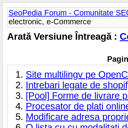
SeoPedia Forum - Comunitate SE
electronic, e-Commerce
Arată Versiune Întreagă :
C
Pagin
Site multilingv pe Open
Intrebari legate de shopi
[Pool] Forme de livrare pr
Procesator de plati onlin
Modificare adresa propri
O lista cu cu modalitati 