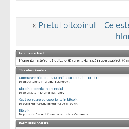
«
Pretul bitcoinul
|
Ce est
blo
Informații subiect
Momentan este/sunt 1 utilizator(i) care navighează în acest subiect.
(0 m
Thread-uri Similare
Cumparare bitcoin -plata online cu cardul de preferat
De smbdstopme în forumul Bar, lobby...
Bitcoin, moneda momentului
De soferiauto în forumul Bar, lobby...
Caut persoana cu experienta in bitcoin
De Sorin Frumuseanu în forumul Cereri Servicii
Bitcoin
De puthre în forumul Comert electronic, e-Commerce
Permisiuni postare