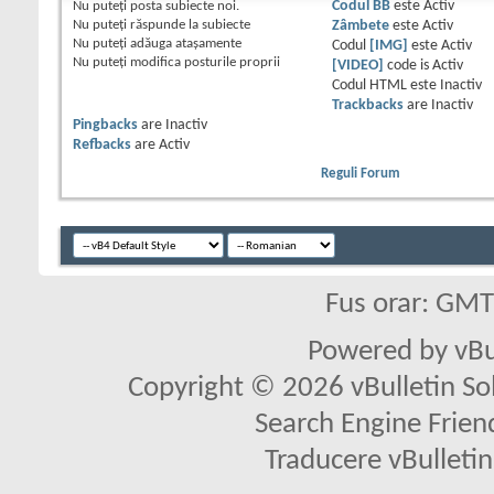
Nu puteţi
posta subiecte noi.
Codul BB
este
Activ
Nu puteţi
răspunde la subiecte
Zâmbete
este
Activ
Nu puteţi
adăuga ataşamente
Codul
[IMG]
este
Activ
Nu puteţi
modifica posturile proprii
[VIDEO]
code is
Activ
Codul HTML este
Inactiv
Trackbacks
are
Inactiv
Pingbacks
are
Inactiv
Refbacks
are
Activ
Reguli Forum
Fus orar: GM
Powered by vBu
Copyright © 2026 vBulletin Solu
Search Engine Frien
Traducere vBullet