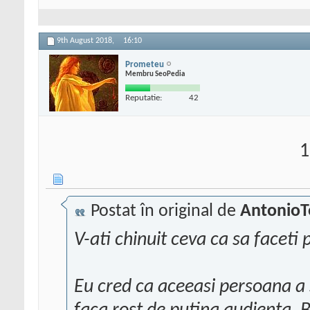
9th August 2018,
16:10
Prometeu
Membru SeoPedia
Reputatie:
42
1
Postat în original de
AntonioT
V-ati chinuit ceva ca sa faceti 
Eu cred ca aceeasi persoana a s