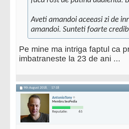
faca rost de putina audienta. 
Aveti amandoi aceeasi zi de inr
amandoi. Sunteti foarte credib
Pe mine ma intriga faptul ca pr
imbatraneste la 23 de ani ...
9th August 2018,
17:18
AntonioTony
Membru SeoPedia
Reputatie:
65