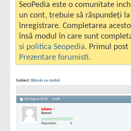
SeoPedia este o comunitate inc
un cont, trebuie să răspundeți la
înregistrare. Completarea acesto
însă modul în care sunt completa
si politica Seopedia
. Primul post 
Prezentare forumisti
.
Subiect:
Bitcoin cu cardul
9th August 2018,
14:06
Iuliann
Banned
Reputatie:
0