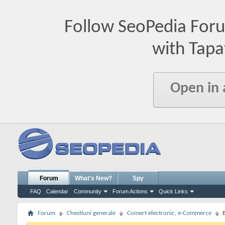
Follow SeoPedia For
with Tapa
Open in
Forum
What's New?
Spy
FAQ
Calendar
Community
Forum Actions
Quick Links
Forum
Chestiuni generale
Comert electronic, e-Commerce