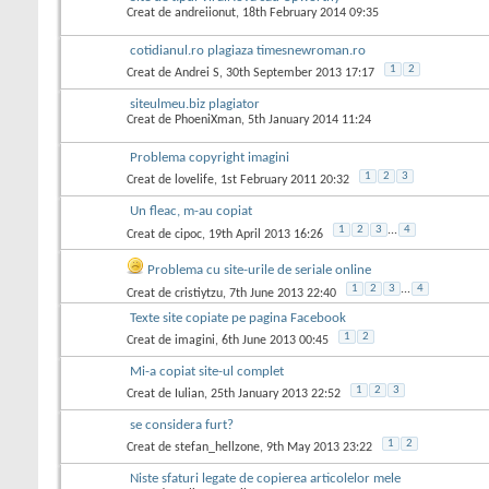
Creat de
andreiionut
, 18th February 2014 09:35
cotidianul.ro plagiaza timesnewroman.ro
1
2
Creat de
Andrei S
, 30th September 2013 17:17
siteulmeu.biz plagiator
Creat de
PhoeniXman
, 5th January 2014 11:24
Problema copyright imagini
1
2
3
Creat de
lovelife
, 1st February 2011 20:32
Un fleac, m-au copiat
1
2
3
...
4
Creat de
cipoc
, 19th April 2013 16:26
Problema cu site-urile de seriale online
1
2
3
...
4
Creat de
cristiytzu
, 7th June 2013 22:40
Texte site copiate pe pagina Facebook
1
2
Creat de
imagini
, 6th June 2013 00:45
Mi-a copiat site-ul complet
1
2
3
Creat de
Iulian
, 25th January 2013 22:52
se considera furt?
1
2
Creat de
stefan_hellzone
, 9th May 2013 23:22
Niste sfaturi legate de copierea articolelor mele