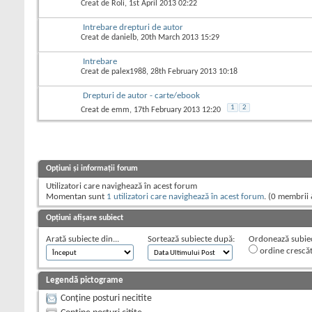
Creat de
Roli
, 1st April 2013 02:22
Intrebare drepturi de autor
Creat de
danielb
, 20th March 2013 15:29
Intrebare
Creat de
palex1988
, 28th February 2013 10:18
Drepturi de autor - carte/ebook
1
2
Creat de
emm
, 17th February 2013 12:20
Opțiuni și informații forum
Utilizatori care navighează în acest forum
Momentan sunt
1 utilizatori care navighează în acest forum
. (0 membrii 
Opțiuni afișare subiect
Arată subiecte din...
Sortează subiecte după:
Ordonează subiect
ordine crescă
Legendă pictograme
Conține posturi necitite