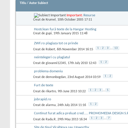
Titlu
/
Autor Subiect
Important:
Resurse
Creat de
Krumel
, 10th October 2005 17:11
Hostclean fură texte de la Hangar Hosting
Creat de
gupi
, 19th January 2015 11:48
ZWF.ro plagiaza tot ce prinde
1
2
3
...
13
Creat de
Robert
, 6th November 2014 16:15
neintelegeri cu plagiatul
1
2
Creat de
giovanni12345
, 17th July 2010 12:43
problema domeniu
1
2
Creat de
demonbogdan
, 23rd August 2014 03:59
Furt de texte
1
2
3
...
5
Creat de
rikartro
, 9th June 2013 10:22
jobrapid.ro
1
2
Creat de
alarma
, 24th July 2014 11:16
Continut furat adica preluat cred..... PROMOMEDIA DESIGN S.
1
2
3
...
7
Creat de
Radu.R
, 29th May 2013 16:34
Site de tipul ViralNova sau Upworthy