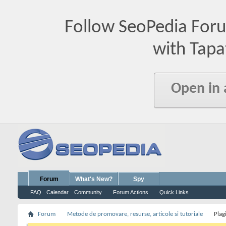
Follow SeoPedia For
with Tapa
Open in
Forum
What's New?
Spy
FAQ
Calendar
Community
Forum Actions
Quick Links
Forum
Metode de promovare, resurse, articole si tutoriale
Plag