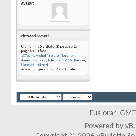
Avatar
Vizitatori recenţi
Ultimul(ii) 10 vizitator(i) pe această
pagină a(u) fost:
10Teeny
,
AichaMirela
,
allflorentin
,
daniweb
,
divine
,
felix
,
Florin159
,
Raneni
,
Stamate
,
tottyovi
Această pagină a avut
4.088
vizite
Fus orar: GM
Powered by vBu