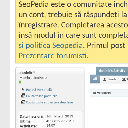
SeoPedia este o comunitate inc
un cont, trebuie să răspundeți la
înregistrare. Completarea acesto
însă modul în care sunt completa
si politica Seopedia
. Primul post 
Prezentare forumisti
.
danielb's Activity
danielb
Membru SeoPedia
All
danielb
P
Pagină Personală
No More Results
Caută toate posturile
Caută toate subiectele deschise
Data înscrierii
16th March 2013
Ultima
4th October 2018
14:07
Activitate