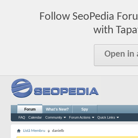
Follow SeoPedia For
with Tapa
Open in
Forum
What's New?
Spy
FAQ
Calendar
Community
Forum Actions
Quick Links
Listă Membru
danielb