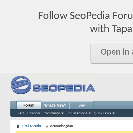
Follow SeoPedia For
with Tapa
Open in
Forum
What's New?
Spy
FAQ
Calendar
Community
Forum Actions
Quick Links
Listă Membru
demonbogdan