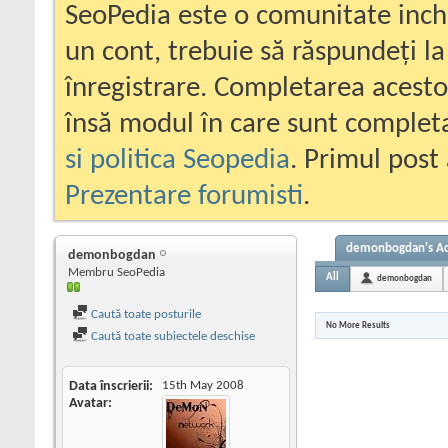
SeoPedia este o comunitate inc
un cont, trebuie să răspundeți la
înregistrare. Completarea acesto
însă modul în care sunt completa
si politica Seopedia
. Primul post 
Prezentare forumisti
.
demonbogdan's Act
demonbogdan
Membru SeoPedia
All
demonbogdan
Caută toate posturile
No More Results
Caută toate subiectele deschise
Data înscrierii
15th May 2008
Avatar