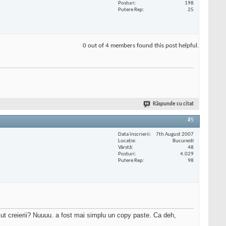
Posturi
198
Putere Rep
25
0 out of 4 members found this post helpful.
Răspunde cu citat
#5
Data înscrierii
7th August 2007
Locaţie
Bucuresti
Vârstă
48
Posturi
4.029
Putere Rep
98
ut creierii? Nuuuu. a fost mai simplu un copy paste. Ca deh,