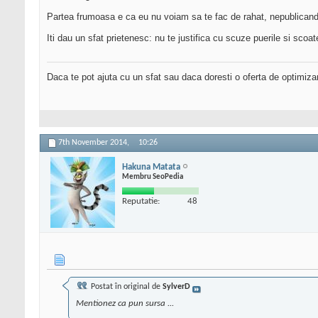
Partea frumoasa e ca eu nu voiam sa te fac de rahat, nepublicandu-
Iti dau un sfat prietenesc: nu te justifica cu scuze puerile si scoat
Daca te pot ajuta cu un sfat sau daca doresti o oferta de optimiza
7th November 2014,
10:26
Hakuna Matata
Membru SeoPedia
Reputatie:
48
Postat în original de
SylverD
Mentionez ca pun sursa ...