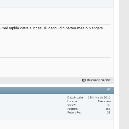
ea mai rapida catre succes. Ai cadou din partea mea o plangere
Răspunde cu citat
#2
Data înscrierii
15th March 2011
Locaţie
Timisoara
Vârstă
43
Posturi
355
Putere Rep
29