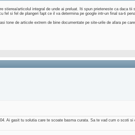
tre stierea/articolul integral de unde ai preluat. Iti spun prieteneste ca daca ti
el si fel de plangeri fapt ce il va determina pe google intr-un final sa-ti pena
si tone de articole extrem de bine documentate pe site-urile de afara pe care l
 Ai gasit tu solutia care te scoate basma curata. Sa te vad cum o scoti si di