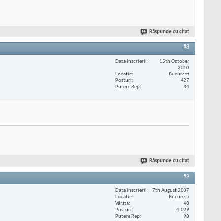
Răspunde cu citat
#8
Data înscrierii
15th October
2010
Locaţie
Bucuresti
Posturi
427
Putere Rep
34
Răspunde cu citat
#9
Data înscrierii
7th August 2007
Locaţie
Bucuresti
Vârstă
48
Posturi
4.029
Putere Rep
98