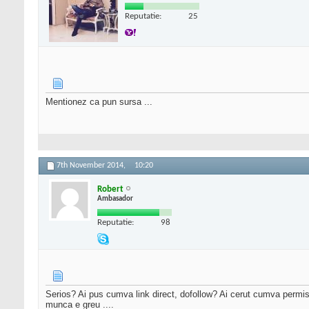
Reputatie:
25
Mentionez ca pun sursa ...
7th November 2014,
10:20
Robert
Ambasador
Reputatie:
98
Serios? Ai pus cumva link direct, dofollow? Ai cerut cumva permis
munca e greu ....