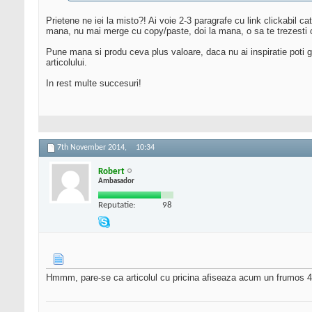
Prietene ne iei la misto?! Ai voie 2-3 paragrafe cu link clickabil ca
mana, nu mai merge cu copy/paste, doi la mana, o sa te trezesti cu f
Pune mana si produ ceva plus valoare, daca nu ai inspiratie poti ga
articolului.
In rest multe succesuri!
7th November 2014,
10:34
Robert
Ambasador
Reputatie:
98
Hmmm, pare-se ca articolul cu pricina afiseaza acum un frumos 404.