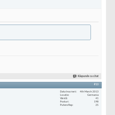
Răspunde cu citat
#10
Data înscrierii
4th March 2013
Locaţie
Germania
Vârstă
41
Posturi
198
Putere Rep
25