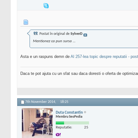
Postat în original de
SylverD
Mentionez ca pun sursa ...
Asta e un raspuns demn de
Al 257-lea topic despre reputatii - pos
Daca te pot ajuta cu un sfat sau daca doresti o oferta de optimiza
7th November 2014,
18:25
Duta Constantin
Membru SeoPedia
Reputatie:
25