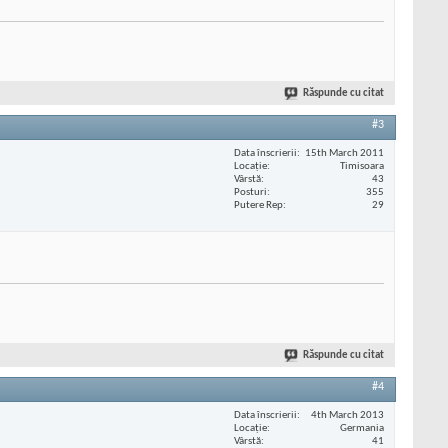
Răspunde cu citat
#3
Data înscrierii
15th March 2011
Locaţie
Timisoara
Vârstă
43
Posturi
355
Putere Rep
29
Răspunde cu citat
#4
Data înscrierii
4th March 2013
Locaţie
Germania
Vârstă
41