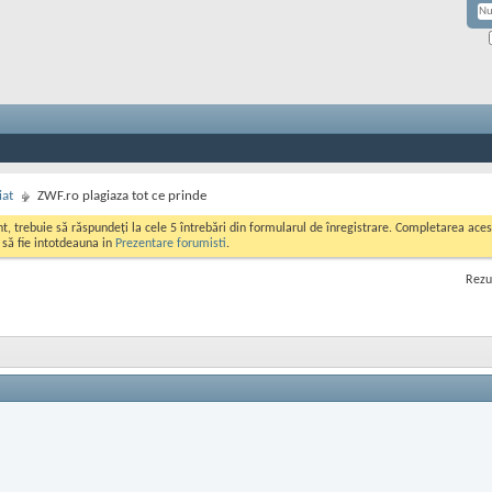
iat
ZWF.ro plagiaza tot ce prinde
ont, trebuie să răspundeți la cele 5 întrebări din formularul de înregistrare. Completarea a
i să fie intotdeauna in
Prezentare forumisti
.
Rezu