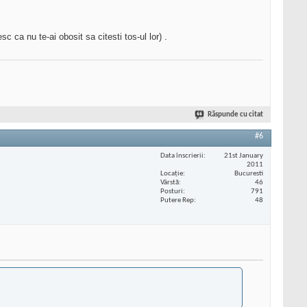
c ca nu te-ai obosit sa citesti tos-ul lor) .
Răspunde cu citat
#6
Data înscrierii
21st January
2011
Locaţie
Bucuresti
Vârstă
46
Posturi
791
Putere Rep
48