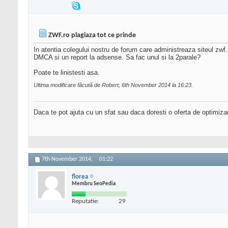
ZWF.ro plagiaza tot ce prinde
In atentia colegului nostru de forum care administreaza siteul zw
DMCA si un report la adsense. Sa fac unul si la 2parale?
Poate te linistesti asa.
Ultima modificare făcută de Robert; 6th November 2014 la
16:23
.
Daca te pot ajuta cu un sfat sau daca doresti o oferta de optimiza
7th November 2014,
01:22
florea
Membru SeoPedia
Reputatie:
29