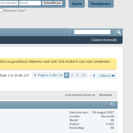
Ajutor
Înregistrare
Memorez Cont?
Căutare Avansată
cestora nu garantează obținerea unui cont, însă modul în care sunt completate
Pagina 1 din 13
1
2
3
11
...
ltate 1 la 10 din 127
Ultimul
Instrumente subiect
Afișează
#1
Data înscrierii
7th August 2007
Locaţie
Bucuresti
Vârstă
48
Posturi
4.029
Putere Rep
98