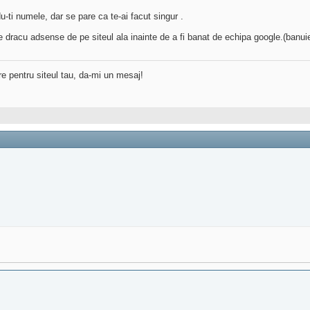
ti numele, dar se pare ca te-ai facut singur .
e dracu adsense de pe siteul ala inainte de a fi banat de echipa google.(banuies
re pentru siteul tau, da-mi un mesaj!