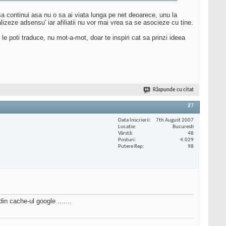
i sa continui asa nu o sa ai viata lunga pe net deoarece, unu la
lizeze adsensu' iar afiliatii nu vor mai vrea sa se asocieze cu tine.
e poti traduce, nu mot-a-mot, doar te inspiri cat sa prinzi ideea
Răspunde cu citat
#7
Data înscrierii
7th August 2007
Locaţie
Bucuresti
Vârstă
48
Posturi
4.029
Putere Rep
98
n cache-ul google .......