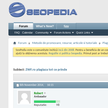
Forum
What's New?
Spy
FAQ
Calendar
Community
Forum Actions
Quick Links
Forum
Metode de promovare, resurse, articole si tutoriale
Plag
SeoPedia este o comunitate inchisă
incă din 2008
. Pentru a beneficia de un c
ajută la obținerea acestuia.
Regulile si politica Seopedia
. Primul post ar trebu
Subiect:
ZWF.ro plagiaza tot ce prinde
6th November 2014,
16:15
Robert
Ambasador
Reputatie:
98