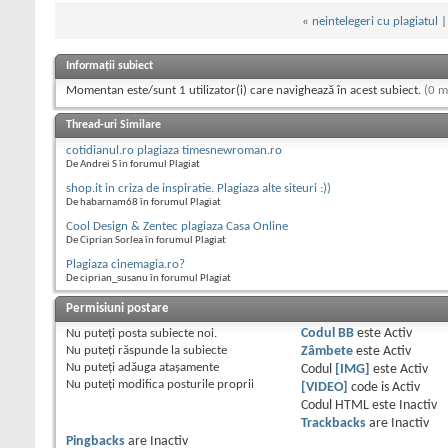
«
neintelegeri cu plagiatul
Informații subiect
Momentan este/sunt 1 utilizator(i) care navighează în acest subiect.
(0 m
Thread-uri Similare
cotidianul.ro plagiaza timesnewroman.ro
De Andrei S în forumul Plagiat
shop.it in criza de inspiratie. Plagiaza alte siteuri :))
De habarnam68 în forumul Plagiat
Cool Design & Zentec plagiaza Casa Online
De Ciprian Sorlea în forumul Plagiat
Plagiaza cinemagia.ro?
De ciprian_susanu în forumul Plagiat
Permisiuni postare
Nu puteţi
posta subiecte noi.
Codul BB
este
Activ
Nu puteţi
răspunde la subiecte
Zâmbete
este
Activ
Nu puteţi
adăuga ataşamente
Codul
[IMG]
este
Activ
Nu puteţi
modifica posturile proprii
[VIDEO]
code is
Activ
Codul HTML este
Inactiv
Trackbacks
are
Inactiv
Pingbacks
are
Inactiv