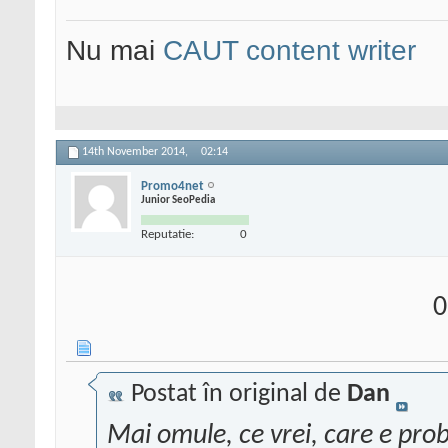
Nu mai
CAUT content writer
14th November 2014,
02:14
Promo4net
Junior SeoPedia
Reputatie:
0
0
Postat în original de
Dan
Mai omule, ce vrei, care e pro