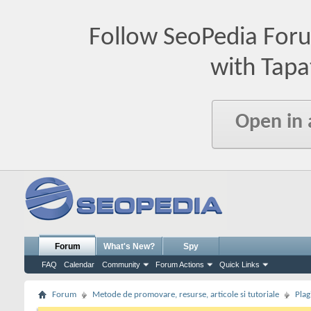
Follow SeoPedia For
with Tapa
Open in
Forum
What's New?
Spy
FAQ
Calendar
Community
Forum Actions
Quick Links
Forum
Metode de promovare, resurse, articole si tutoriale
Plag