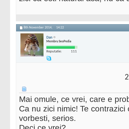
8th November 2014,
14:22
Dan
Membru SeoPedia
Reputatie:
111
2
Mai omule, ce vrei, care e pro
Ca nu zici nimic! Te contrazici 
vorbesti, serios.
Deci ce vrei?