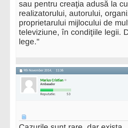
sau pentru creaţia adusă la cu
realizatorului, autorului, organi
proprietarului mijlocului de mul
televiziune, în condiţiile legii.
lege."
9th November 2014,
11:36
Marius Cristian
Ambasador
Reputatie:
53
Cazurile sunt rare, dar exista.