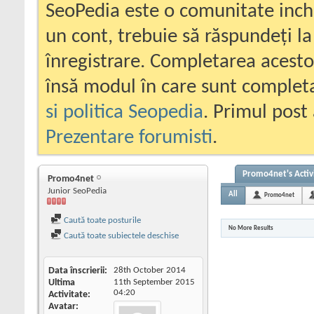
SeoPedia este o comunitate inc
un cont, trebuie să răspundeți la
înregistrare. Completarea acesto
însă modul în care sunt completa
si politica Seopedia
. Primul post 
Prezentare forumisti
.
Promo4net's Activ
Promo4net
Junior SeoPedia
All
Promo4net
Caută toate posturile
No More Results
Caută toate subiectele deschise
Data înscrierii
28th October 2014
Ultima
11th September 2015
04:20
Activitate
Avatar