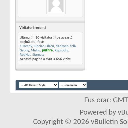
Vizitatori recenţi
Ultimul(ii) 10 vizitator(i) pe această
pagină a(u) fost:
10Teeny
,
Ciprian.Olaru
,
daniweb
,
felix
,
Gyony
,
Mishu
,
puthre
,
Rapsodia
,
RedHat
,
Stamate
Această pagină a avut
4.656
vizite
Fus orar: GM
Powered by vBu
Copyright © 2026 vBulletin Solu