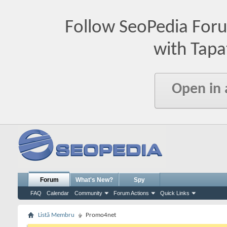
Follow SeoPedia For
with Tapa
Open in
Forum
What's New?
Spy
FAQ
Calendar
Community
Forum Actions
Quick Links
Listă Membru
Promo4net